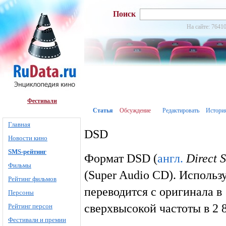
Поиск
На сайте: 76410
Фестивали
Статья
Обсуждение
Редактировать
Истори
Главная
DSD
Новости кино
SMS-рейтинг
Формат DSD (
англ.
Direct 
Фильмы
(Super Audio CD). Использ
Рейтинг фильмов
переводится с оригинала в 
Персоны
сверхвысокой частоты в 2 8
Рейтинг персон
Фестивали и премии