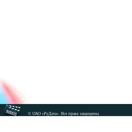
© ОАО «РуДата». Все права защищены.
Копирование любых материалов сайта, кроме GNU FDL,
допускается только с разрешения администрации.