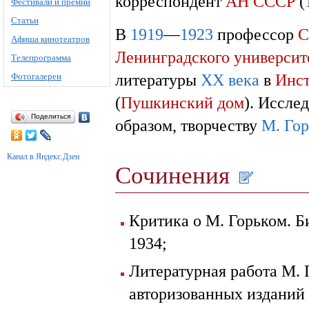
корреспондент
АН СССР
(
Фестивали и премии
Статьи
В
1919
—
1923
профессор
С
Афиша кинотеатров
Ленинградского университ
Телепрограмма
литературы
XX века
в
Инст
Фотогалереи
(
Пушкинский дом
). Иссле
Поделиться
образом, творчеству
М. Гор
Канал в Яндекс.Дзен
Сочинения
Критика о М. Горьком. Б
1934;
Литературная работа М. 
авторизованных изданий 