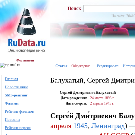
Поиск
На сайте: 76410
Фестивали
Статья
Обсуждение
Редактировать
Истори
Балухатый, Сергей Дмитри
Главная
Новости кино
Сергей Дмитриевич Балухатый
SMS-рейтинг
Дата рождения:
24 марта
1893 г.
Фильмы
Дата смерти:
2 апреля
1945 г.
Рейтинг фильмов
Серге́й Дми́триевич Балу
Персоны
апреля
1945
,
Ленинград
) 
Рейтинг персон