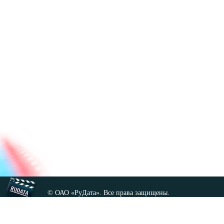
© ОАО «РуДата». Все права защищены.
Копирование любых материалов сайта, кроме GNU FDL,
допускается только с разрешения администрации.