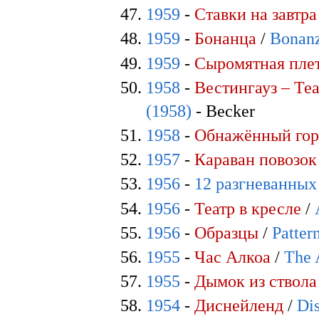
1959
-
Ставки на завтра
1959
-
Бонанца
/
Bonanz
1959
-
Сыромятная пле
1958
-
Вестингауз – Те
(1958)
- Becker
1958
-
Обнажённый гор
1957
-
Караван повозок
1956
-
12 разгневанны
1956
-
Театр в кресле
/
1956
-
Образцы
/
Patter
1955
-
Час Алкоа
/
The 
1955
-
Дымок из ствола
1954
-
Диснейленд
/
Di