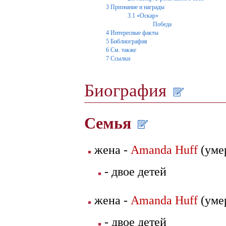
3
Признание и награды
3.1
«Оскар»
Победа
4
Интересные факты
5
Библиография
6
См. также
7
Ссылки
Биография
Семья
жена -
Amanda Huff
(уме
- двое детей
жена -
Amanda Huff
(уме
- двое детей