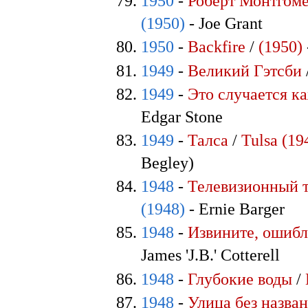
1950
-
Роберт Монтгоме
(1950)
- Joe Grant
1950
-
Backfire
/
(1950)
1949
-
Великий Гэтсби
1949
-
Это случается к
Edgar Stone
1949
-
Талса
/
Tulsa (19
Begley)
1948
-
Телевизионный 
(1948)
- Ernie Barger
1948
-
Извините, ошиб
James 'J.B.' Cotterell
1948
-
Глубокие воды
/
1948
-
Улица без назва