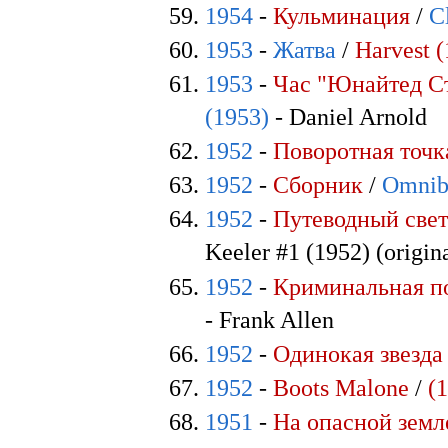
1954
-
Кульминация
/
C
1953
-
Жатва
/
Harvest 
1953
-
Час "Юнайтед С
(1953)
- Daniel Arnold
1952
-
Поворотная точк
1952
-
Сборник
/
Omnib
1952
-
Путеводный све
Keeler #1 (1952) (origina
1952
-
Криминальная п
- Frank Allen
1952
-
Одинокая звезда
1952
-
Boots Malone
/
(
1951
-
На опасной земл