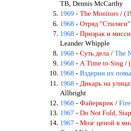
ТВ, Dennis McCarthy
1969
-
The Monitors
/
(1
1968
-
Отряд "Стиляги"
1968
-
Призрак и мисс
Leander Whipple
1968
-
Суть дела
/
The N
1968
-
A Time to Sing
/
1968
-
Вздерни их пов
1968
-
Дикарь на улица
Allbright
1968
-
Файеркрик
/
Fire
1967
-
Do Not Fold, Stap
1967
-
Мозг ценой в ми