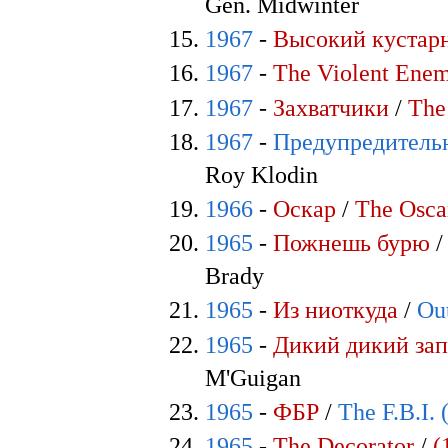
Gen. Midwinter
1967
-
Высокий кустар
1967
-
The Violent Ene
1967
-
Захватчики
/
The
1967
-
Предупредитель
Roy Klodin
1966
-
Оскар
/
The Osca
1965
-
Пожнешь бурю
Brady
1965
-
Из ниоткуда
/
Ou
1965
-
Дикий дикий за
M'Guigan
1965
-
ФБР
/
The F.B.I. 
1965
-
The Decorator
/
(