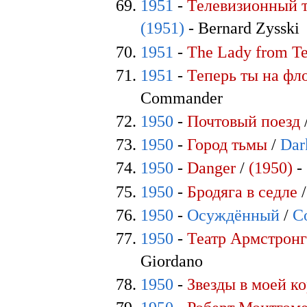
1951
-
Телевизионный т
(1951)
- Bernard Zysski
1951
-
The Lady from T
1951
-
Теперь ты на фл
Commander
1950
-
Почтовый поезд
1950
-
Город тьмы
/
Dar
1950
-
Danger
/
(1950)
-
1950
-
Бродяга в седле
1950
-
Осуждённый
/
C
1950
-
Театр Армстронг
Giordano
1950
-
Звезды в моей к