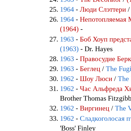
1964
-
Люди Слэттери
1964
-
Непотопляемая 
(1964)
-
1963
-
Боб Хоуп предст
(1963)
- Dr. Hayes
1963
-
Правосудие Бер
1963
-
Беглец
/
The Fugi
1962
-
Шоу Люси
/
The
1962
-
Час Альфреда Х
Brother Thomas Fitzgib
1962
-
Виргинец
/
The V
1962
-
Сладкоголосая 
'Boss' Finley