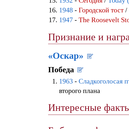
1952
-
Сегодня
/
Today 
1948
-
Городской тост
1947
-
The Roosevelt St
Признание и наг
«Оскар»
Победа
1963
-
Сладкоголосая 
второго плана
Интересные факт