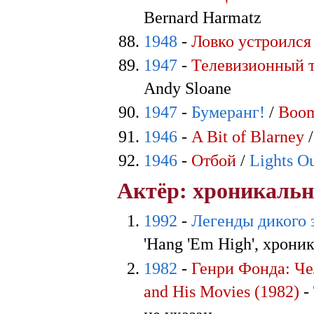
Bernard Harmatz
1948
-
Ловко устроился
1947
-
Телевизионный т
Andy Sloane
1947
-
Бумеранг!
/
Boom
1946
-
A Bit of Blarney
1946
-
Отбой
/
Lights O
Актёр: хроникальн
1992
-
Легенды дикого 
'Hang 'Em High', хроник
1982
-
Генри Фонда: Че
and His Movies (1982)
- 