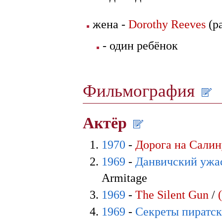
жена -
Dorothy Reeves
(р
- один ребёнок
Фильмография
Актёр
1970
-
Дорога на Салин
1969
-
Данвичский ужа
Armitage
1969
-
The Silent Gun
/
1969
-
Секреты пиратск