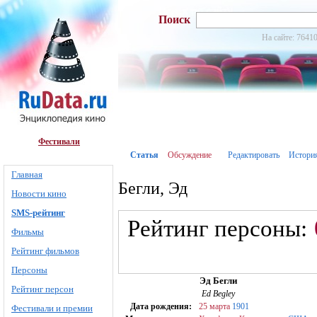
Поиск
На сайте: 76410
Фестивали
Статья
Обсуждение
Редактировать
Истори
Главная
Бегли, Эд
Новости кино
SMS-рейтинг
Рейтинг персоны:
Фильмы
Рейтинг фильмов
Персоны
Эд Бегли
Рейтинг персон
Ed Begley
Дата рождения:
25 марта
1901
Фестивали и премии