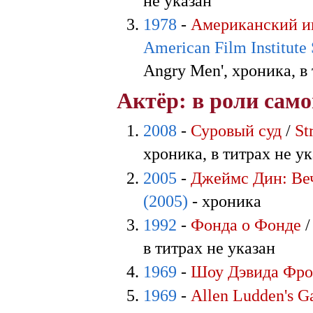
не указан
1978
-
Американский ин
American Film Institute
Angry Men', хроника, в
Актёр: в роли само
2008
-
Суровый суд
/
St
хроника, в титрах не у
2005
-
Джеймс Дин: Ве
(2005)
- хроника
1992
-
Фонда о Фонде
в титрах не указан
1969
-
Шоу Дэвида Фро
1969
-
Allen Ludden's G