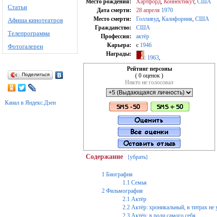
Место рождения:
Хартфорд
,
Коннектикут
,
США
Статьи
Дата смерти:
28 апреля
1970
Место смерти:
Голливуд
,
Калифорния
,
США
Афиша кинотеатров
Гражданство:
США
Телепрограмма
Профессия:
актёр
Карьера:
c
1946
Фотогалереи
Награды:
:
1963
,
Рейтинг персоны
Поделиться
( 0 оценок )
Никто не голосовал
Канал в Яндекс.Дзен
Содержание
убрать
[
]
1
Биография
1.1
Семья
2
Фильмография
2.1
Актёр
2.2
Актёр: хроникальный, в титрах не 
2.3
Актёр: в роли самого себя