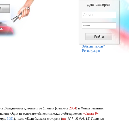
Для авторов
Забыли пароль?
Регистрация
ель Объединения драматургов Японии (с апреля
2004
) и Фонда развития
Японии. Один из основателей политического объединения
«Статья 9»
.
父と暮らせば
 мун
,
1991
)
, пьеса «Если бы жить с отцом»
(
яп.
Тити то