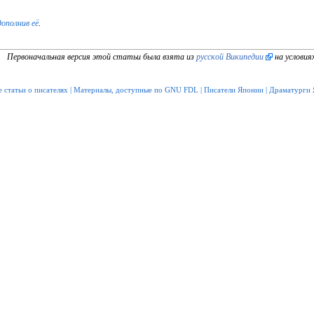
дополнив её
.
Первоначальная версия этой статьи была взята из
русской Википедии
на условия
 статьи о писателях
|
Материалы, доступные по GNU FDL
|
Писатели Японии
|
Драматурги