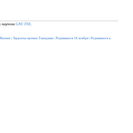
х лицензии
GNU FDL
.
 Японии
|
Лауреаты премии Танидзаки
|
Родившиеся 16 ноября
|
Родившиеся в