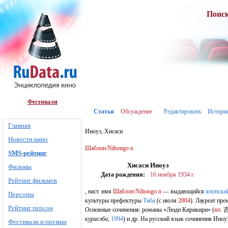
Поис
Фестивали
Статья
Обсуждение
Редактировать
Истори
Главная
Иноуэ, Хисаси
Новости кино
Шаблон:Nihongo n
SMS-рейтинг
Хисаси Иноуэ
Фильмы
Дата рождения:
16 ноября
1934 г.
Рейтинг фильмов
, наст. имя
Шаблон:Nihongo n
— выдающийся
японски
Персоны
культуры префектуры
Тиба
(с июля
2004
). Лауреат пр
Рейтинг персон
Основные сочинения: романы «Люди Кирикири»
(
яп.
курасэба
,
1994
)
и др. На русский язык сочинения Иноуэ
Фестивали и премии