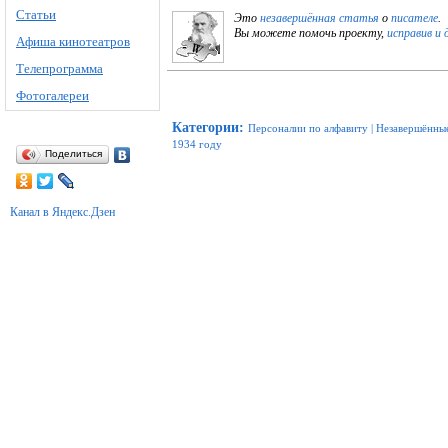
Статьи
Это
незавершённая статья
о
писателе
.
Вы можете помочь проекту,
исправив и 
Афиша кинотеатров
Телепрограмма
Фотогалереи
Категории
:
Персоналии по алфавиту
|
Незавершённые
1934 году
Поделиться
Канал в Яндекс.Дзен