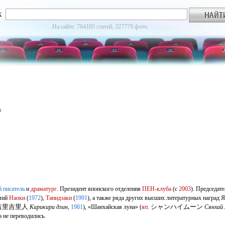
к
На сайте: 764105 статей, 327779 фото.
я
й
писатель
и
драматург
. Президент японского отделения
ПЕН-клуба
(с
2003
). Председат
емий
Наоки
(
1972
),
Танидзаки
(
1991
), а также ряда других высших литературных наград 
吉里吉里人
シャンハイムーン
Кирикири дзин
,
1981
)
, «Шанхайская луна»
(
яп.
Сянхай
 не переводились.