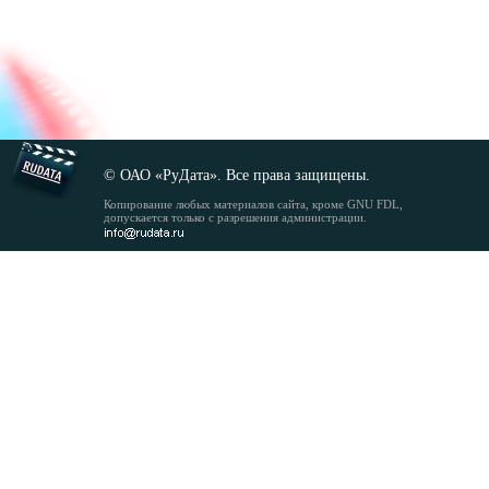
© ОАО «РуДата». Все права защищены.
Копирование любых материалов сайта, кроме GNU FDL,
допускается только с разрешения администрации.