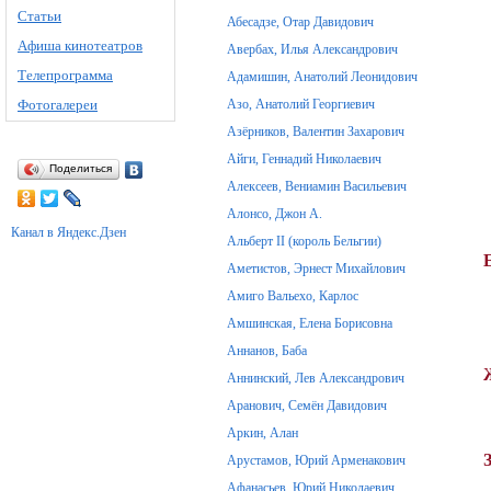
Статьи
Абесадзе, Отар Давидович
Афиша кинотеатров
Авербах, Илья Александрович
Телепрограмма
Адамишин, Анатолий Леонидович
Фотогалереи
Азо, Анатолий Георгиевич
Азёрников, Валентин Захарович
Айги, Геннадий Николаевич
Поделиться
Алексеев, Вениамин Васильевич
Алонсо, Джон А.
Канал в Яндекс.Дзен
Альберт II (король Бельгии)
Аметистов, Эрнест Михайлович
Амиго Вальехо, Карлос
Амшинская, Елена Борисовна
Аннанов, Баба
Аннинский, Лев Александрович
Аранович, Семён Давидович
Аркин, Алан
Арустамов, Юрий Арменакович
Афанасьев, Юрий Николаевич