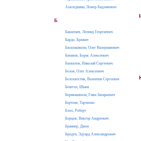
Ахвледиани, Ломер Бидзинович
Б
Бакштаев, Леонид Георгиевич
Бардо, Брижит
Басилашвили, Олег Валерианович
Батанов, Борис Алексеевич
Бахвалов, Николай Сергеевич
Белов, Олег Алексеевич
Белохвостик, Валентин Сергеевич
Бенегал, Шьям
Берикашвили, Гиви Захарьевич
Бертоне, Тарчизио
Блох, Роберт
Борцов, Виктор Андреевич
Браннер, Джон
Бредун, Эдуард Александрович