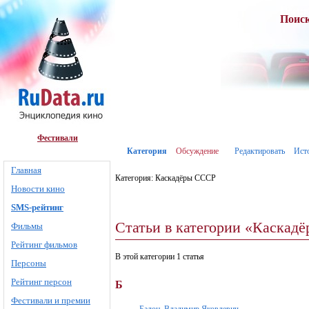
Поис
Фестивали
Категория
Обсуждение
Редактировать
Ист
Главная
Категория: Каскадёры СССР
Новости кино
SMS-рейтинг
Статьи в категории «Каскад
Фильмы
Рейтинг фильмов
В этой категории 1 статья
Персоны
Рейтинг персон
Б
Фестивали и премии