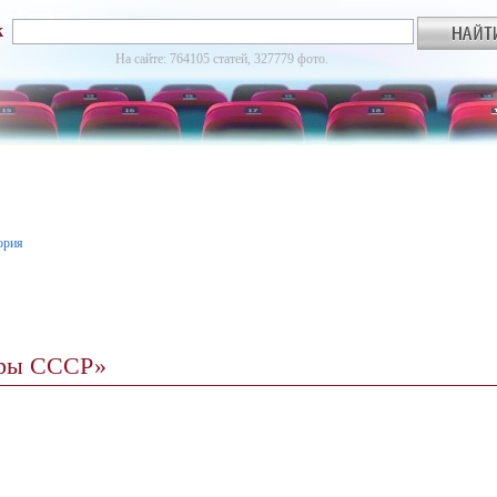
к
На сайте: 764105 статей, 327779 фото.
ория
ёры СССР»