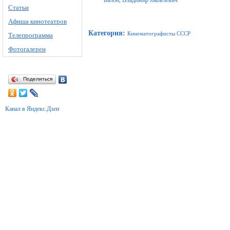
Балон, Владимир Яковлевич
Статьи
Афиша кинотеатров
Категория
:
Кинематографисты СССР
Телепрограмма
Фотогалереи
Поделиться
Канал в Яндекс.Дзен