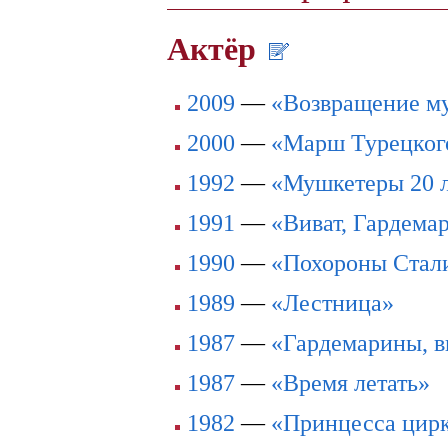
Актёр
2009
—
«Возвращение м
2000
—
«Марш Турецкого
1992
—
«Мушкетеры 20 л
1991
—
«Виват, Гардема
1990
—
«Похороны Стал
1989
—
«Лестница»
1987
—
«Гардемарины, в
1987
—
«Время летать»
1982
—
«Принцесса цир