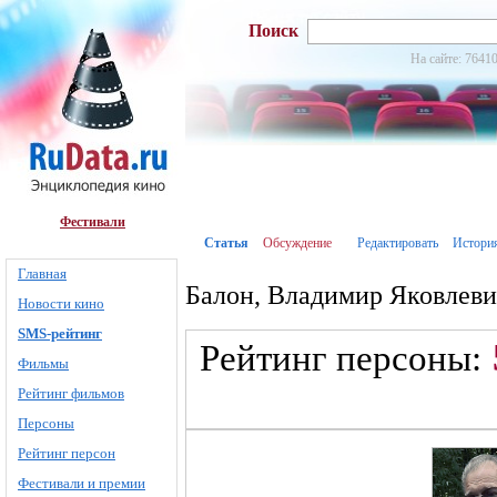
Поиск
На сайте: 76410
Фестивали
Статья
Обсуждение
Редактировать
Истори
Главная
Балон, Владимир Яковлев
Новости кино
SMS-рейтинг
Рейтинг персоны:
Фильмы
Рейтинг фильмов
Персоны
Рейтинг персон
Фестивали и премии