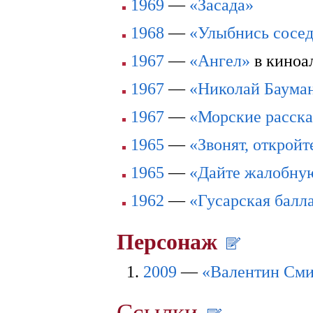
1969
—
«Засада»
1968
—
«Улыбнись сосе
1967
—
«Ангел»
в киноа
1967
—
«Николай Баума
1967
—
«Морские расск
1965
—
«Звонят, откройт
1965
—
«Дайте жалобну
1962
—
«Гусарская балл
Персонаж
2009
—
«Валентин Сми
Ссылки