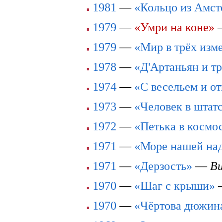
1981
—
«Кольцо из Амст
1979
—
«Умри на коне»
1979
—
«Мир в трёх изм
1978
—
«Д'Артаньян и т
1974
—
«С весельем и от
1973
—
«Человек в штат
1972
—
«Петька в космо
1971
—
«Море нашей на
1971
—
«Дерзость»
—
В
1970
—
«Шаг с крыши»
1970
—
«Чёртова дюжин