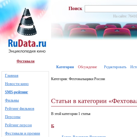
Поиск
На сайте: 76410
Фестивали
Категория
Обсуждение
Редактировать
Ист
Главная
Категория: Фехтовальщики России
Новости кино
SMS-рейтинг
Статьи в категории «Фехтов
Фильмы
Рейтинг фильмов
В этой категории 1 статья
Персоны
Рейтинг персон
Б
Фестивали и премии