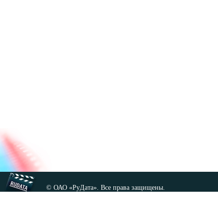
© ОАО «РуДата». Все права защищены.
Копирование любых материалов сайта, кроме GNU FDL,
допускается только с разрешения администрации.