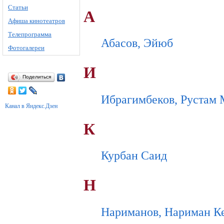
Статьи
А
Афиша кинотеатров
Телепрограмма
Абасов, Эйюб
Фотогалереи
И
Поделиться
Ибрагимбеков, Рустам
Канал в Яндекс.Дзен
К
Курбан Саид
Н
Нариманов, Нариман К