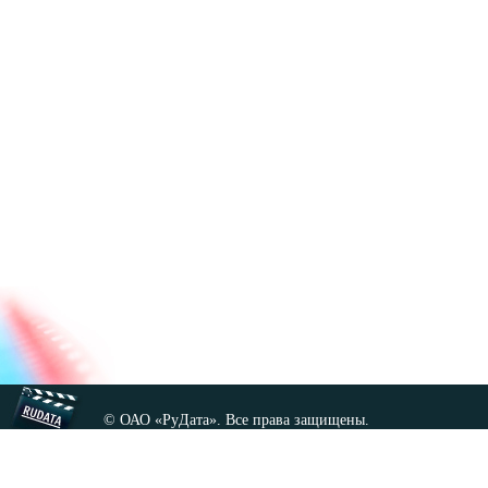
© ОАО «РуДата». Все права защищены.
Копирование любых материалов сайта, кроме GNU FDL,
допускается только с разрешения администрации.