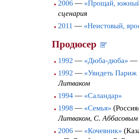
2006
—
«Прощай, южный
сценария
2011
—
«Неистовый, яр
Продюсер
1992
—
«Дюба-дюба»
1992
—
«Увидеть Париж 
Литваком
1994
—
«Саландар»
1998
—
«Семья»
(Россия
Литваком, С. Аббасовым
2006
—
«Кочевник»
(Каз