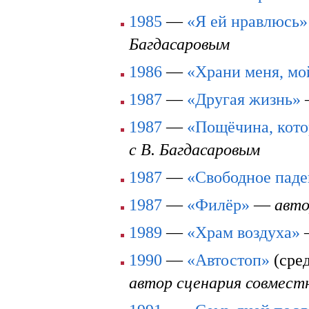
1985
—
«Я ей нравлюсь»
Багдасаровым
1986
—
«Храни меня, мо
1987
—
«Другая жизнь»
1987
—
«Пощёчина, кото
с В. Багдасаровым
1987
—
«Свободное паде
1987
—
«Филёр»
—
авто
1989
—
«Храм воздуха»
1990
—
«Автостоп»
(сре
автор сценария совмест