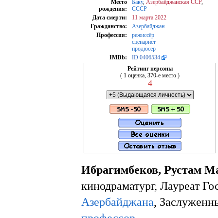
Место
Баку
,
Азербайджанская ССР
,
рождения:
СССР
Дата смерти:
11 марта
2022
Гражданство:
Азербайджан
Профессия:
режиссёр
сценарист
продюсер
IMDb:
ID 0406534
Рейтинг персоны
( 1 оценка, 370-е место )
4
Ибрагимбеков, Рустам М
кинодраматург, Лауреат Г
Азербайджана
, Заслуженн
профессор
.