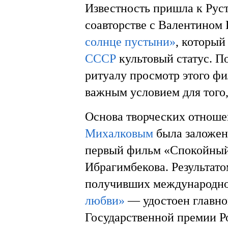
Известность пришла к Руст
соавторстве с Валентином
солнце пустыни»
, который
СССР
культовый статус. П
ритуалу просмотр этого фи
важным условием для того
Основа творческих отнош
Михалковым
была заложена
первый фильм «Спокойный 
Ибрагимбекова. Результато
получивших международно
любви»
— удостоен главног
Государственной премии 