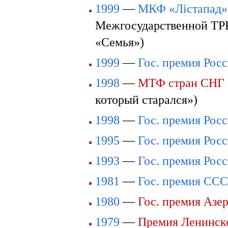
1999
—
МКФ «Лiстапад»
Межгосударственной ТРК
«Семья»)
1999
—
Гос. премия Рос
1998
—
МТФ стран СНГ 
который старался»)
1998
—
Гос. премия Рос
1995
—
Гос. премия Рос
1993
—
Гос. премия Рос
1981
—
Гос. премия СС
1980
—
Гос. премия Азе
1979
—
Премия Ленинск