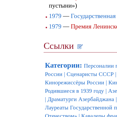
пустыни»)
1979
—
Государственна
1979
—
Премия Ленинск
Ссылки
Категории
:
Персоналии 
России
|
Сценаристы СССР
Кинорежиссёры России
|
Ки
Родившиеся в 1939 году
|
Азе
|
Драматурги Азербайджана
Лауреаты Государственной
Отечеством»
|
Кавалеры фран