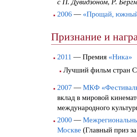
с П. Дувидзоном, Р. Берг
2006
—
«Прощай, южный
Признание и наг
2011
— Премия
«Ника»
Лучший фильм стран 
2007
—
МКФ «Фестиваль
вклад в мировой кинемат
международного культур
2000
—
Межрегиональны
Москве
(Главный приз з