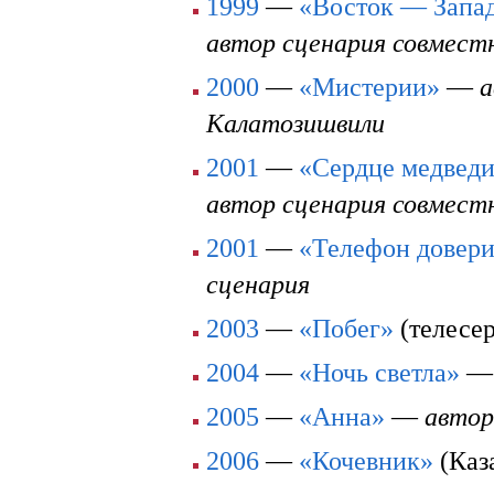
1999
—
«Восток — Запа
автор сценария совмест
2000
—
«Мистерии»
—
а
Калатозишвили
2001
—
«Сердце медвед
автор сценария совместн
2001
—
«Телефон довер
сценария
2003
—
«Побег»
(телесе
2004
—
«Ночь светла»
2005
—
«Анна»
—
автор
2006
—
«Кочевник»
(Каз