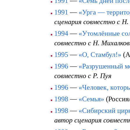
1991
—
«Семь дней посл
1991
—
«Урга — террит
сценария совместно с Н
1994
—
«Утомлённые со
совместно с Н. Михалко
1995
—
«О, Стамбул!»
(А
1996
—
«Разрушенный м
совместно с Р. Пуя
1996
—
«Человек, котор
1998
—
«Семья»
(Россия
1998
—
«Сибирский цир
автор сценария совместн