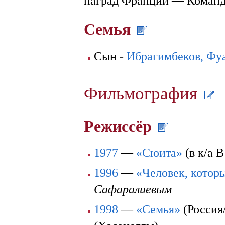
наград Франции — Коман
Семья
Сын -
Ибрагимбеков, Фу
Фильмография
Режиссёр
1977
—
«Сюита»
(в к/а 
1996
—
«Человек, котор
Сафаралиевым
1998
—
«Семья»
(Россия