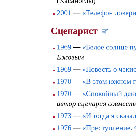
(Хасаноглы)
2001
—
«Телефон довер
Сценарист
1969
—
«Белое солнце п
Ежовым
1969
—
«Повесть о чеки
1970
—
«В этом южном г
1970
—
«Спокойный день
автор сценария совмест
1973
—
«И тогда я сказ
1976
—
«Преступление. 