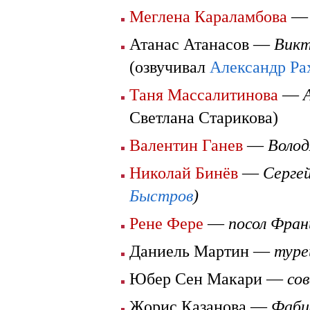
Меглена Караламбова
Атанас Атанасов —
Викт
(озвучивал
Александр Ра
Таня Массалитинова
—
Светлана Старикова)
Валентин Ганев
—
Волод
Николай Бинёв
—
Сергей
Быстров
)
Рене Фере
—
посол Фран
Даниель Мартин —
туре
Юбер Сен Макари —
со
Жорис Казанова —
Фаби