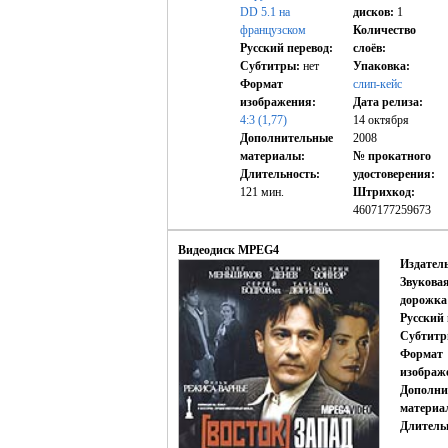
DD 5.1
на
дисков:
1
французском
Количество
Русский перевод:
слоёв:
Субтитры:
нет
Упаковка:
Формат
слип-кейс
изображения:
Дата релиза:
4:3 (1,77)
14 октября
Дополнительные
2008
материалы:
№ прокатного
Длительность:
удостоверения:
121 мин.
Штрихкод:
4607177259673
Видеодиск MPEG4
Издатель
Звукова
дорожка
Русский 
Субтитр
Формат
изображ
Дополни
материа
Длитель