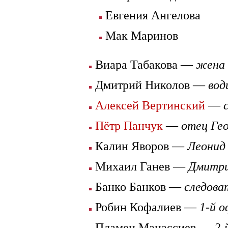
Евгения Ангелова
Мак Маринов
Виара Табакова —
жена 
Дмитрий Николов —
вод
Алексей Вертинский
—
Пётр Панчук
—
отец Ге
Калин Яворов —
Леонид 
Михаил Ганев —
Дмитр
Банко Банков —
следова
Робин Кофалиев —
1-й 
Пламен Манассиев —
2-