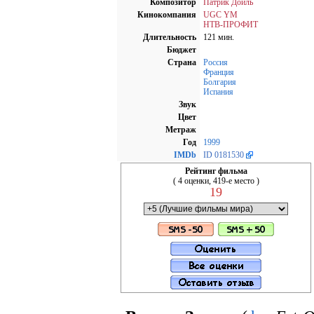
Композитор
Патрик Дойль
Кинокомпания
UGC YM
НТВ-ПРОФИТ
Длительность
121 мин.
Бюджет
Страна
Россия
Франция
Болгария
Испания
Звук
Цвет
Метраж
Год
1999
IMDb
ID 0181530
Рейтинг фильма
( 4 оценки, 419-е место )
19