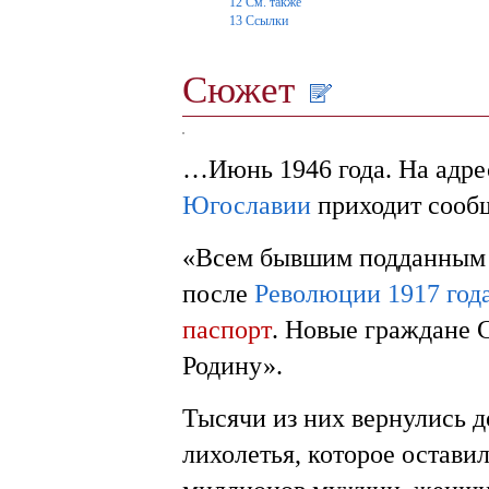
12
См. также
13
Ссылки
Сюжет
…Июнь 1946 года. На адре
Югославии
приходит соо
«Всем бывшим подданны
после
Революции 1917 год
паспорт
. Новые граждане 
Родину».
Тысячи из них вернулись 
лихолетья, которое остави