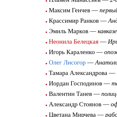
Максим Генчев —
первы
Крассимир Ранков —
Ан
Эмиль Марков —
кавказ
Неонила Белецкая
—
Ир
Игорь Караленко —
опоз
Олег Лисогор
—
Анатол
Тамара Александрова —
Иордан Господинов —
т
Валентин Танев —
полиц
Александр Стоянов —
о
Цветана Мирчева —
раб