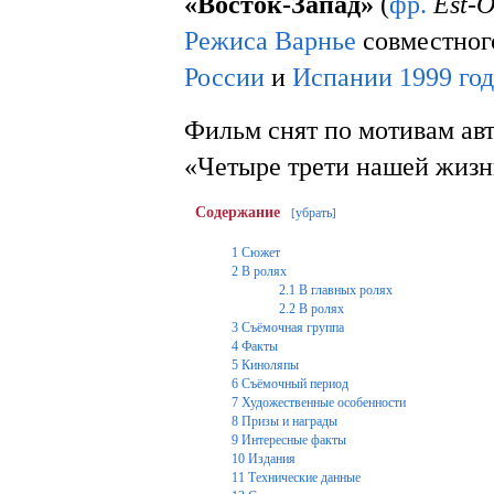
«Восток-Запад»
(
фр.
Est-O
Режиса Варнье
совместног
России
и
Испании
1999 го
Фильм снят по мотивам ав
«Четыре трети нашей жизн
Содержание
убрать
[
]
1
Сюжет
2
В ролях
2.1
В главных ролях
2.2
В ролях
3
Съёмочная группа
4
Факты
5
Киноляпы
6
Съёмочный период
7
Художественные особенности
8
Призы и награды
9
Интересные факты
10
Издания
11
Технические данные