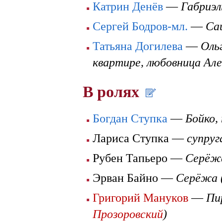
Катрин Денёв
—
Габриэл
Сергей Бодров-мл.
—
Са
Татьяна Догилева
—
Оль
квартире, любовница Ал
В ролях
Богдан Ступка
—
Бойко,
Лариса Ступка —
супруг
Рубен Тапьеро —
Серёжа
Эрван Байно —
Серёжа (
Григорий Мануков
—
Пи
Прозоровский
)