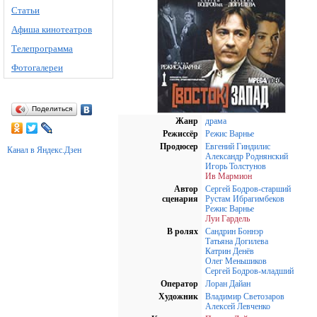
Статьи
Афиша кинотеатров
Телепрограмма
Фотогалереи
Поделиться
Жанр
драма
Режиссёр
Режис Варнье
Продюсер
Евгений Гиндилис
Канал в Яндекс.Дзен
Александр Роднянский
Игорь Толстунов
Ив Мармион
Автор
Сергей Бодров-старший
сценария
Рустам Ибрагимбеков
Режис Варнье
Луи Гардель
В ролях
Сандрин Боннэр
Татьяна Догилева
Катрин Денёв
Олег Меньшиков
Сергей Бодров-младший
Оператор
Лоран Дайан
Художник
Владимир Светозаров
Алексей Левченко