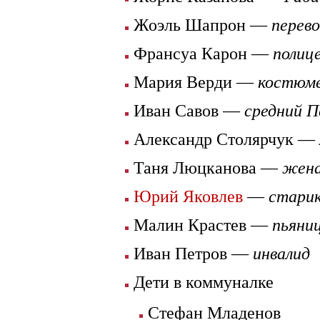
Жоэль Шапрон —
перев
Франсуа Карон —
полиц
Мария Верди —
костюм
Иван Савов —
средний 
Александр Столярчук —
Таня Люцканова —
жена
Юрий Яковлев
—
старик
Малин Крастев —
пьяни
Иван Петров —
инвалид
Дети в коммуналке
Стефан Младенов