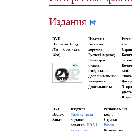
Издания
DVD
Издатель:
Регио
Восток — Запад
Звуковая
код:
(Est — Ouest / East-
дорожка:
Стран
West)
Русский перевод:
Колич
Субтитры:
диско
Формат
Колич
изображения:
слоёв:
Дополнительные
Упако
материалы:
Дата р
Длительность:
№ про
удост
Штрих
DVD
Издатель:
Региональный
Восток-
Мьюзик Трейд
код:
5
Запад
Звуковая
Страна:
дорожка:
DD 5.1
Россия
на русском
Количество