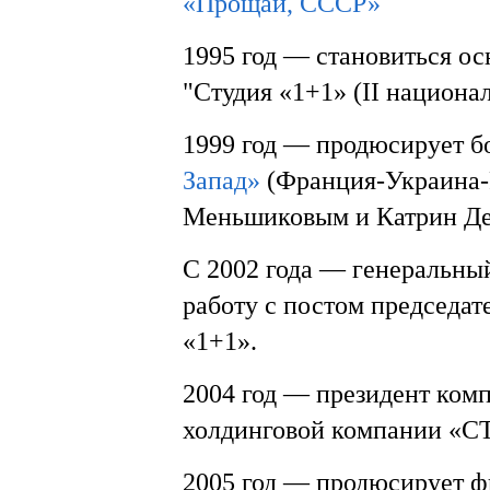
«Прощай, СССР»
1995 год — становиться о
"Студия «1+1» (II национа
1999 год — продюсирует 
Запад»
(Франция-Украина-
Меньшиковым и Катрин Ден
С 2002 года — генеральны
работу с постом председат
«1+1».
2004 год — президент ком
холдинговой компании «С
2005 год — продюсирует 