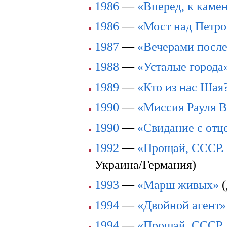
1986
—
«Вперед, к каме
1986
—
«Мост над Петро
1987
—
«Вечерами посл
1988
—
«Усталые города
1989
—
«Кто из нас Шая
1990
—
«Миссия Рауля В
1990
—
«Свидание с отц
1992
—
«Прощай, СССР.
Украина/Германия)
1993
—
«Марш живых»
(
1994
—
«Двойной агент»
1994
—
«Прощай, СССР. 