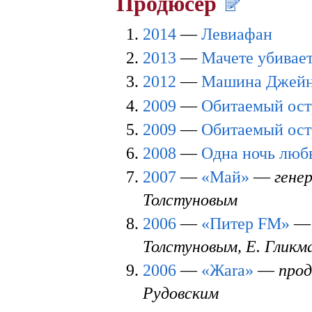
Продюсер
2014
—
Левиафан
2013
—
Мачете убивае
2012
—
Машина Джейн
2009
—
Обитаемый ост
2009
—
Обитаемый ост
2008
—
Одна ночь люб
2007
—
«Май»
—
гене
Толстуновым
2006
—
«Питер FM»
Толстуновым, Е. Гликм
2006
—
«Жаrа»
—
прод
Рудовским