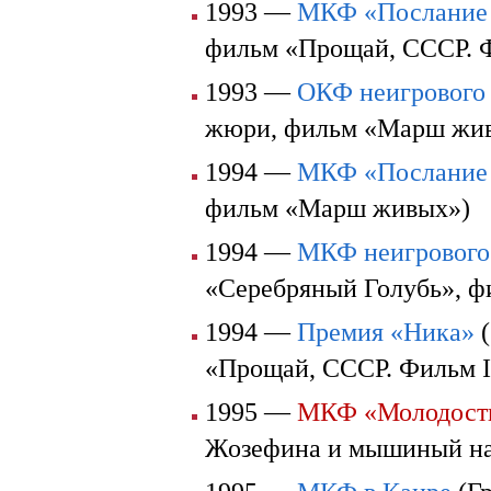
1993 —
МКФ «Послание 
фильм «Прощай, СССР. Ф
1993 —
ОКФ неигрового 
жюри, фильм «Марш жи
1994 —
МКФ «Послание 
фильм «Марш живых»)
1994 —
МКФ неигрового 
«Серебряный Голубь», ф
1994 —
Премия «Ника»
(
«Прощай, СССР. Фильм I
1995 —
МКФ «Молодость
Жозефина и мышиный на