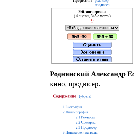
Профессия:
режиссёр
продюсер
Рейтинг персоны
( 4 оценки, 345-е место )
9
Роднянский Александр 
кино, продюсер.
Содержание
убрать
[
]
1
Биография
2
Фильмография
2.1
Режиссёр
2.2
Сценарист
2.3
Продюсер
3
Признание и награды