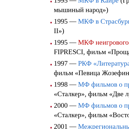
1995 —
МКФ в Каире
(Гр
мышиный народ»)
1995 —
МКФ в Страсбур
II»)
1995 —
МКФ неигрового 
FIPRESCI, фильм «Проща
1997 —
РКФ «Литература
фильм «Певица Жозефин
1998 —
МФ фильмов о пр
«Сталкер», фильм «Две л
2000 —
МФ фильмов о пр
«Сталкер», фильм «Вост
2001 —
Межрегиональны