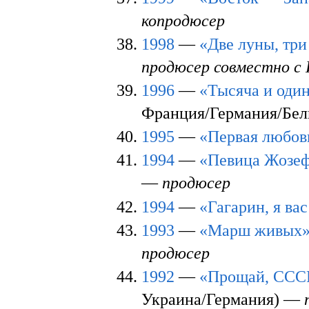
копродюсер
1998
—
«Две луны, три
продюсер совместно с 
1996
—
«Тысяча и оди
Франция/Германия/Бел
1995
—
«Первая любов
1994
—
«Певица Жозе
—
продюсер
1994
—
«Гагарин, я ва
1993
—
«Марш живых
продюсер
1992
—
«Прощай, СССР
Украина/Германия) —