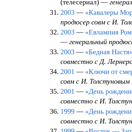
(телесериал) —
генера
2003
—
«Кавалеры Мор
продюсер совм с И. То
2003
—
«Евлампия Рома
—
генеральный продюс
2003
—
«Бедная Настя
совместно с Д. Лернер
2001
—
«Ключи от сме
совм с И. Толстуновым
2001
—
«День рождени
совместно с И. Толсту
1999
—
«День рождени
совместно с И. Толсту
1999
—
«Восток — Зап