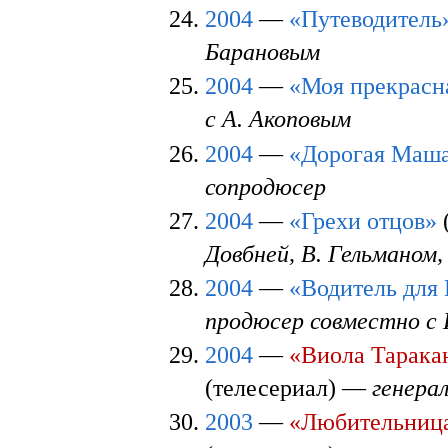
2004
—
«Путеводитель
Барановым
2004
—
«Моя прекрасн
с А. Акоповым
2004
—
«Дорогая Маша
сопродюсер
2004
—
«Грехи отцов»
Довбней, В. Гельманом
2004
—
«Водитель для
продюсер совместно с 
2004
—
«Виола Тарака
(телесериал) —
генера
2003
—
«Любительница