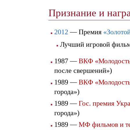
Признание и наг
2012
— Премия
«Золотой
Лучший игровой фил
1987 —
ВКФ «Молодость
после свершений»)
1989 —
ВКФ «Молодость
города»)
1989 —
Гос. премия Укр
города»)
1989 —
МФ фильмов и т