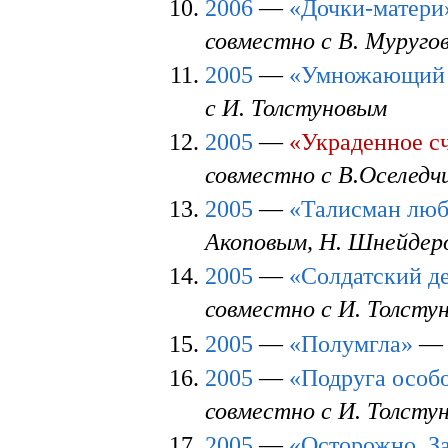
2006
—
«Дочки-матери
совместно с В. Муруго
2005
—
«Умножающий 
с И. Толстуновым
2005
—
«Украденное с
совместно с В.Оселедч
2005
—
«Талисман лю
Акоповым, Н. Шнейдер
2005
—
«Солдатский д
совместно с И. Толсту
2005
—
«Полумгла»
2005
—
«Подруга особ
совместно с И. Толсту
2005
—
«Осторожно, З