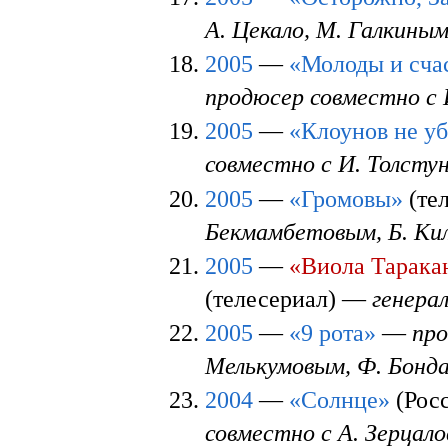
А. Цекало, М. Галкины
2005
—
«Молоды и сча
продюсер совместно с 
2005
—
«Клоунов не у
совместно с И. Толсту
2005
—
«Громовы»
(те
Бекмамбетовым, Б. Ки
2005
—
«Виола Таракан
(телесериал) —
генера
2005
—
«9 рота»
—
про
Мелькумовым, Ф. Бонд
2004
—
«Солнце»
(Рос
совместно с А. Зерцал