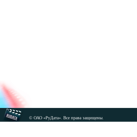
© ОАО «РуДата». Все права защищены.
Копирование любых материалов сайта, кроме GNU FDL,
допускается только с разрешения администрации.