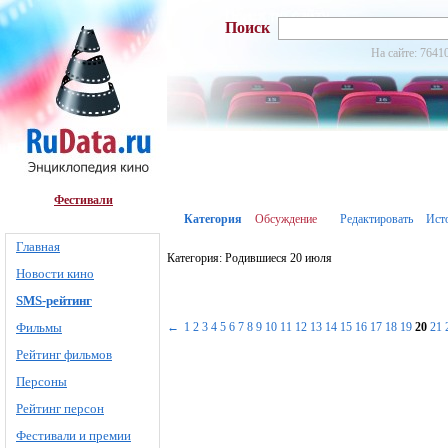
Поиск
На сайте: 7641
Фестивали
Категория
Обсуждение
Редактировать
Ист
Главная
Категория: Родившиеся 20 июля
Новости кино
SMS-рейтинг
Фильмы
←
1
2
3
4
5
6
7
8
9
10
11
12
13
14
15
16
17
18
19
20
21
Рейтинг фильмов
Персоны
Рейтинг персон
Фестивали и премии