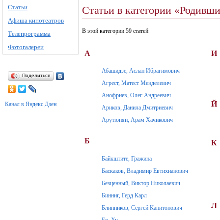
Статьи
Статьи в категории «Родивш
Афиша кинотеатров
В этой категории 59 статей
Телепрограмма
Фотогалереи
А
И
Абашидзе, Аслан Ибрагимович
Поделиться
Агрест, Матест Менделевич
Анофриев, Олег Андреевич
Й
Канал в Яндекс.Дзен
Ариков, Данила Дмитриевич
Арутюнян, Арам Хачикович
Б
К
Байкштите, Гражина
Баскаков, Владимир Евтихианович
Безценный, Виктор Николаевич
Бинниг, Герд Карл
Л
Блинников, Сергей Капитонович
Бо, Ху