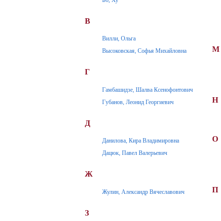
В
Вилли, Ольга
М
Высоковская, Софья Михайловна
Г
Гамбашидзе, Шалва Ксенофонтович
Н
Губанов, Леонид Георгиевич
Д
О
Данилова, Кира Владимировна
Дацюк, Павел Валерьевич
Ж
П
Жулин, Александр Вячеславович
З