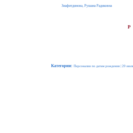
Зиафитдинова, Рушана Радиковна
Р
Категории
:
Персоналии по датам рождения
|
20 июл