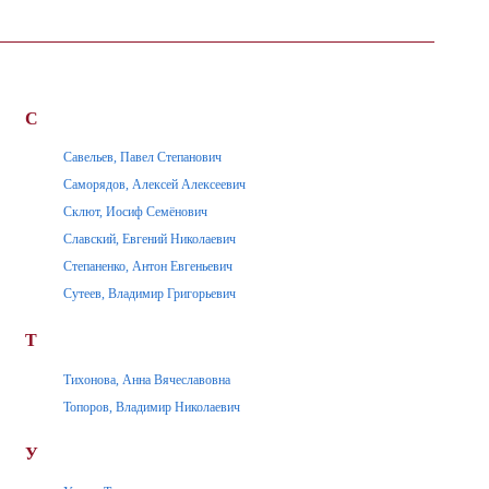
С
Савельев, Павел Степанович
Саморядов, Алексей Алексеевич
Склют, Иосиф Семёнович
Славский, Евгений Николаевич
Степаненко, Антон Евгеньевич
Сутеев, Владимир Григорьевич
Т
Тихонова, Анна Вячеславовна
Топоров, Владимир Николаевич
У