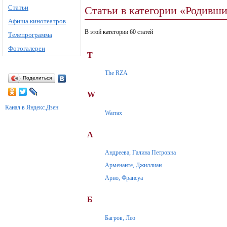
Статьи
Статьи в категории «Родивши
Афиша кинотеатров
В этой категории 60 статей
Телепрограмма
Фотогалереи
T
The RZA
Поделиться
W
Канал в Яндекс.Дзен
Warrax
А
Андреева, Галина Петровна
Арменанте, Джиллиан
Арно, Франсуа
Б
Багров, Лео