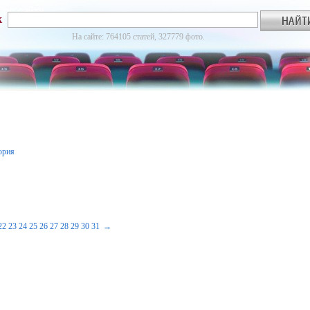
к
На сайте: 764105 статей, 327779 фото.
ория
22
23
24
25
26
27
28
29
30
31
→