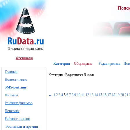
Поис
Фестивали
Категория
Обсуждение
Редактировать
Ист
Главная
Категория: Родившиеся 5 июля
Новости кино
SMS-рейтинг
Фильмы
←
1
2
3
4
5
6
7
8
9
10
11
12
13
14
15
16
17
18
19
20
21
Рейтинг фильмов
Персоны
Рейтинг персон
Фестивали и премии