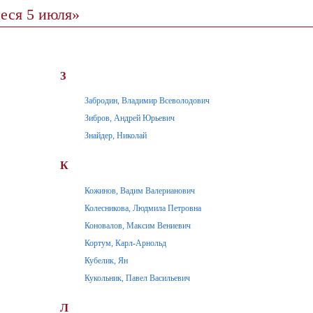
еся 5 июля»
З
Забродин, Владимир Всеволодович
Зибров, Андрей Юрьевич
Знайдер, Николай
К
Кожинов, Вадим Валерианович
Колесникова, Людмила Петровна
Коновалов, Максим Вениевич
Кортум, Карл-Арнольд
Кубелик, Ян
Кукольник, Павел Васильевич
Л