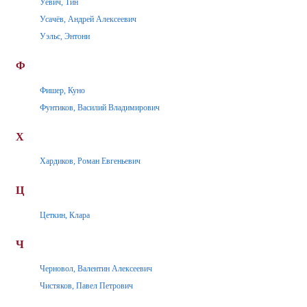
Уевич, Тин
Усачёв, Андрей Алексеевич
Уэльс, Энтони
Ф
Фишер, Куно
Фунтиков, Василий Владимирович
Х
Хардиков, Роман Евгеньевич
Ц
Цеткин, Клара
Ч
Черновол, Валентин Алексеевич
Чистяков, Павел Петрович