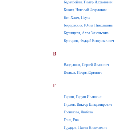
Бадалбейли, Тимур Илхамович
Бажин, Николай Федотович
Бен-Хаим, Пауль
Бордовских, Юлия Николаевна
Будницкая, Алла Зиновьевна
Булгарин, Фаддей Венедиктович
В
Вандышев, Сергей Иванович
Волков, Игорь Юрьевич
Г
Гарош, Гаруш Иванович
Глухов, Виктор Владимирович
Грешнова, Любава
Грин, Ева
Грудцов, Павел Николаевич