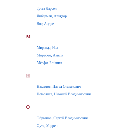
Тутта Ларсен
Либерман, Авигдор
Лот, Андре
М
Миранда, Иза
Моресмо, Амели
Мёрфи, Ройшин
Н
Нахимов, Павел Степанович
Немоляев, Николай Владимирович
О
Образцов, Сергей Владимирович
Оутс, Уоррен