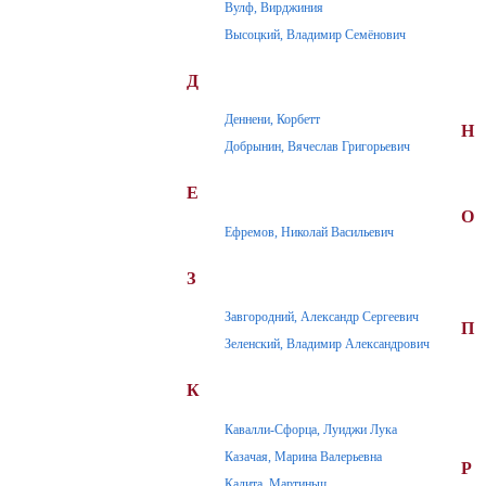
Вулф, Вирджиния
Высоцкий, Владимир Семёнович
Д
Деннени, Корбетт
Н
Добрынин, Вячеслав Григорьевич
Е
О
Ефремов, Николай Васильевич
З
Завгородний, Александр Сергеевич
П
Зеленский, Владимир Александрович
К
Кавалли-Сфорца, Луиджи Лука
Казачая, Марина Валерьевна
Р
Калита, Мартиньш