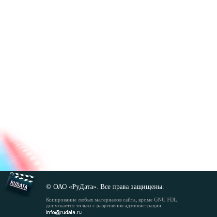
© ОАО «РуДата». Все права защищены.
Копирование любых материалов сайта, кроме GNU FDL,
допускается только с разрешения администрации.