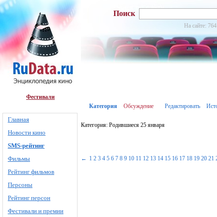
Поиск
На сайте: 764
Фестивали
Категория
Обсуждение
Редактировать
Ист
Главная
Категория: Родившиеся 25 января
Новости кино
SMS-рейтинг
Фильмы
←
1
2
3
4
5
6
7
8
9
10
11
12
13
14
15
16
17
18
19
20
21
Рейтинг фильмов
Персоны
Рейтинг персон
Фестивали и премии