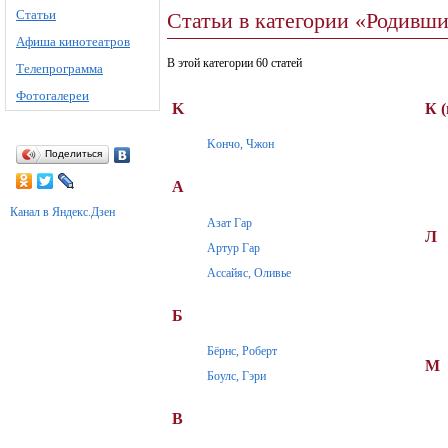
Статьи
Статьи в категории «Родивши
Афиша кинотеатров
В этой категории 60 статей
Телепрограмма
Фотогалереи
K
К 
Kончо, Чжон
Поделиться
А
Канал в Яндекс.Дзен
Азат Гар
Л
Артур Гар
Ассайяс, Оливье
Б
Бёрнс, Роберт
М
Боулс, Гэри
В