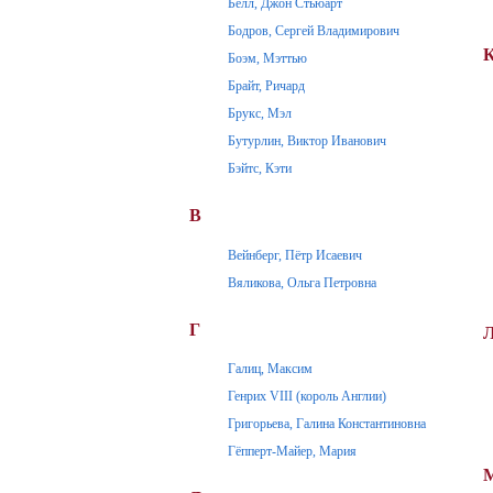
Белл, Джон Стьюарт
Бодров, Сергей Владимирович
Боэм, Мэттью
Брайт, Ричард
Брукс, Мэл
Бутурлин, Виктор Иванович
Бэйтс, Кэти
В
Вейнберг, Пётр Исаевич
Вяликова, Ольга Петровна
Г
Галиц, Максим
Генрих VIII (король Англии)
Григорьева, Галина Константиновна
Гёпперт-Майер, Мария