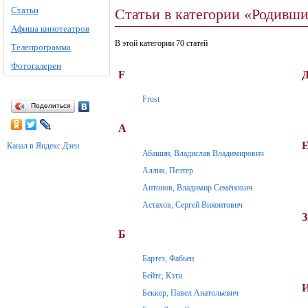
Статьи
Статьи в категории «Родивш
Афиша кинотеатров
В этой категории 70 статей
Телепрограмма
Фотогалереи
F
Д
Frost
Поделиться
А
Канал в Яндекс.Дзен
Абашин, Владислав Владимирович
Аллик, Пеэтер
Антонов, Владимир Семёнович
Астахов, Сергей Виконтович
З
Б
Бартез, Фабьен
Бейтс, Кэти
Беккер, Павел Анатольевич