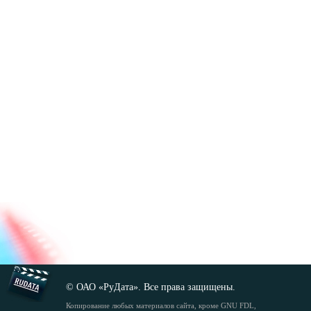
© ОАО «РуДата». Все права защищены.
Копирование любых материалов сайта, кроме GNU FDL,