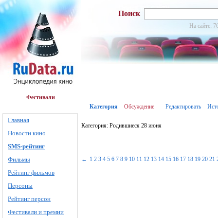
Поиск
На сайте: 7
Фестивали
Категория
Обсуждение
Редактировать
Ист
Главная
Категория: Родившиеся 28 июня
Новости кино
SMS-рейтинг
Фильмы
←
1
2
3
4
5
6
7
8
9
10
11
12
13
14
15
16
17
18
19
20
21
Рейтинг фильмов
Персоны
Рейтинг персон
Фестивали и премии