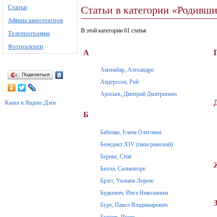
Статьи
Статьи в категории «Родивши
Афиша кинотеатров
В этой категории 61 статья
Телепрограмма
Фотогалереи
А
Аменабар, Алехандро
Поделиться
Андерссон, Рой
Аросьев, Дмитрий Дмитриевич
Канал в Яндекс.Дзен
Б
Бабенко, Елена Олеговна
Бенедикт XIV (папа римский)
Бернье, Стив
Билла, Сальваторе
Брэгг, Уильям Лоренс
Будкевич, Инга Николаевна
Буре, Павел Владимирович
Бучнев, Игорь