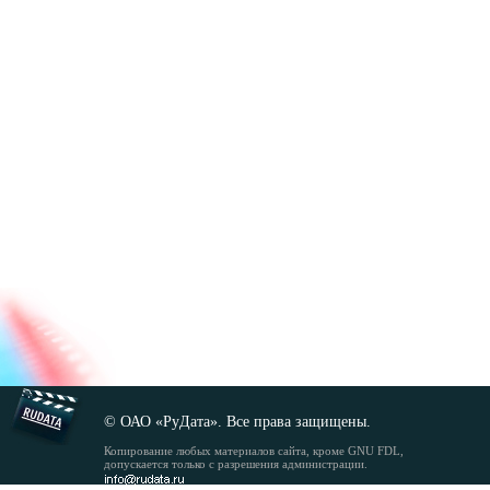
© ОАО «РуДата». Все права защищены.
Копирование любых материалов сайта, кроме GNU FDL,
допускается только с разрешения администрации.