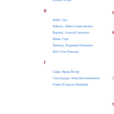
В
Ваббе, Адо
Вайкуле, Лайма Станиславовна
Вертков, Алексей Сергеевич
Виник, Гари
Винокур, Владимир Натанович
Витт, Отто Николаус
Г
Гайдн, Франц Йозеф
Гамсахурдия, Звиад Константинович
Генрих II (король Франции)