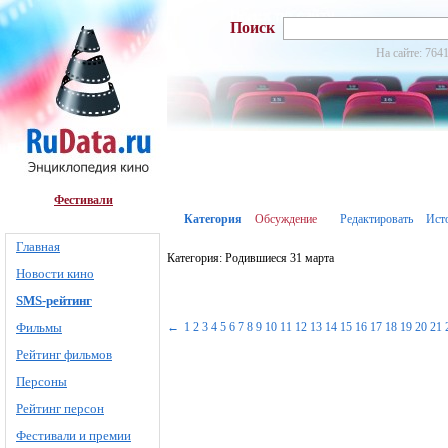
Поиск
На сайте: 764
Фестивали
Категория
Обсуждение
Редактировать
Ист
Главная
Категория: Родившиеся 31 марта
Новости кино
SMS-рейтинг
Фильмы
←
1
2
3
4
5
6
7
8
9
10
11
12
13
14
15
16
17
18
19
20
21
Рейтинг фильмов
Персоны
Рейтинг персон
Фестивали и премии