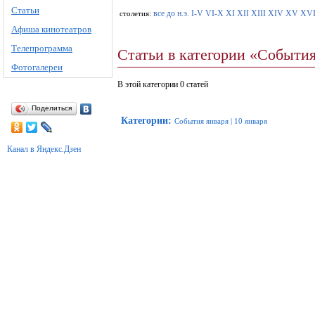
Статьи
все
до н.э.
I-V
VI-X
XI
XII
XIII
XIV
XV
XV
столетия:
Афиша кинотеатров
Телепрограмма
Статьи в категории «События
Фотогалереи
В этой категории 0 статей
Поделиться
Категории
:
События января
|
10 января
Канал в Яндекс.Дзен