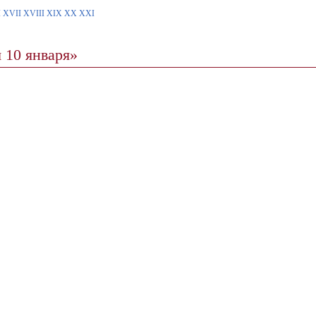
I
XVII
XVIII
XIX
XX
XXI
 10 января»