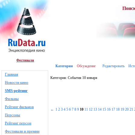
Поис
Фестивали
Категория
Обсуждение
Редактировать
Ист
Главная
Категория: События 10 января
Новости кино
SMS-рейтинг
Фильмы
Рейтинг фильмов
←
1
2
3
4
5
6
7
8
9
10
11
12
13
14
15
16
17
18
19
20
21
Персоны
Рейтинг персон
Фестивали и премии