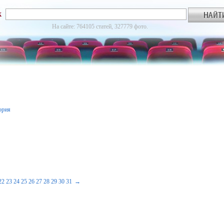
к
На сайте: 764105 статей, 327779 фото.
ория
22
23
24
25
26
27
28
29
30
31
→