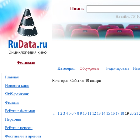
Поиск
На сайте: 76410
Фестивали
Категория
Обсуждение
Редактировать
Ист
Главная
Категория: События 19 января
Новости кино
SMS-рейтинг
Фильмы
Рейтинг фильмов
←
1
2
3
4
5
6
7
8
9
10
11
12
13
14
15
16
17
18
19
20
21
Персоны
Рейтинг персон
Фестивали и премии