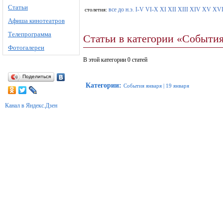
Статьи
все
до н.э.
I-V
VI-X
XI
XII
XIII
XIV
XV
XV
столетия:
Афиша кинотеатров
Телепрограмма
Статьи в категории «События
Фотогалереи
В этой категории 0 статей
Поделиться
Категории
:
События января
|
19 января
Канал в Яндекс.Дзен