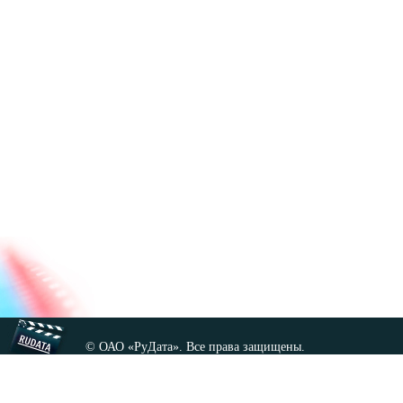
© ОАО «РуДата». Все права защищены.
Копирование любых материалов сайта, кроме GNU FDL,
допускается только с разрешения администрации.