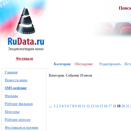
Поис
Фестивали
Категория
Обсуждение
Редактировать
Ист
Главная
Категория: События 19 июля
Новости кино
SMS-рейтинг
Фильмы
Рейтинг фильмов
←
1
2
3
4
5
6
7
8
9
10
11
12
13
14
15
16
17
18
19
20
21
Персоны
Рейтинг персон
Фестивали и премии