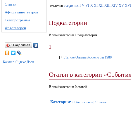
Статьи
все
до н.э.
I-V
VI-X
XI
XII
XIII
XIV
XV
XV
столетия:
Афиша кинотеатров
Телепрограмма
Подкатегории
Фотогалереи
В этой категории 1 подкатегория
Поделиться
1
[
+
]
Летние Олимпийские игры 1980
Канал в Яндекс.Дзен
Статьи в категории «Событи
В этой категории 0 статей
Категории
:
События июля
|
19 июля