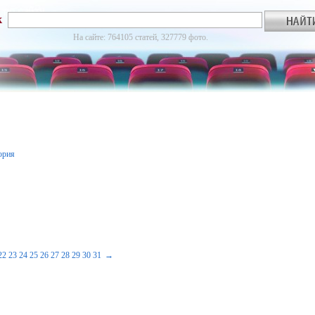
к
На сайте: 764105 статей, 327779 фото.
ория
22
23
24
25
26
27
28
29
30
31
→