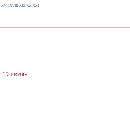
I
XVII
XVIII
XIX
XX
XXI
я 19 июля»