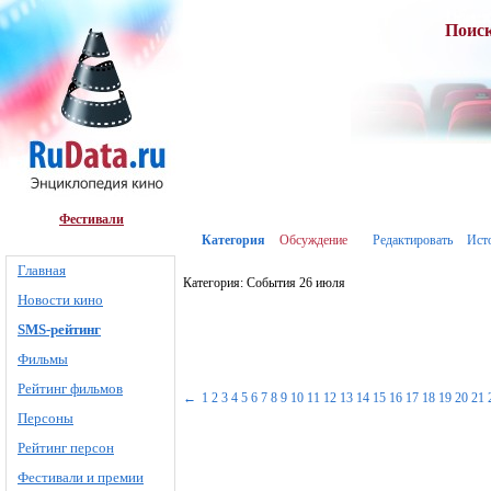
Поис
Фестивали
Категория
Обсуждение
Редактировать
Ист
Главная
Категория: События 26 июля
Новости кино
SMS-рейтинг
Фильмы
Рейтинг фильмов
←
1
2
3
4
5
6
7
8
9
10
11
12
13
14
15
16
17
18
19
20
21
Персоны
Рейтинг персон
Фестивали и премии