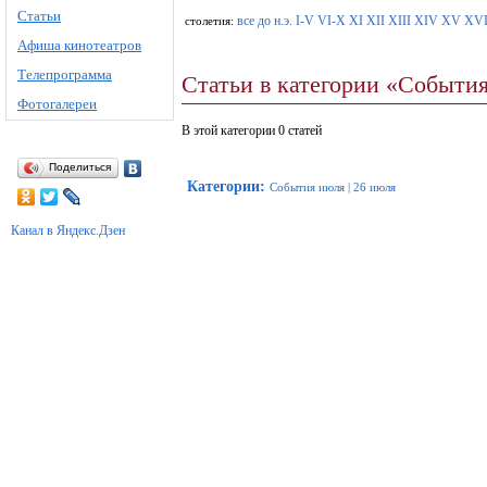
Статьи
все
до н.э.
I-V
VI-X
XI
XII
XIII
XIV
XV
XV
столетия:
Афиша кинотеатров
Телепрограмма
Статьи в категории «Событи
Фотогалереи
В этой категории 0 статей
Поделиться
Категории
:
События июля
|
26 июля
Канал в Яндекс.Дзен