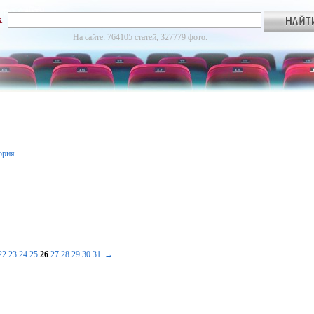
к
На сайте: 764105 статей, 327779 фото.
ория
22
23
24
25
26
27
28
29
30
31
→