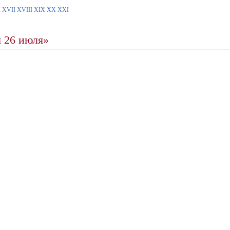
I
XVII
XVIII
XIX
XX
XXI
я 26 июля»