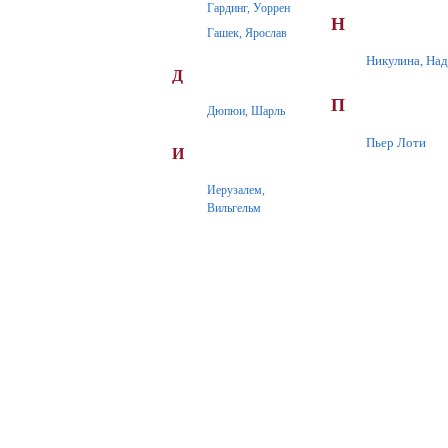
Гардинг, Уоррен
Н
Гашек, Ярослав
Никулина, На
Д
П
Дюпюи, Шарль
Пьер Лоти
И
Иерузалем,
Вильгельм