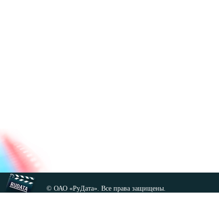
© ОАО «РуДата». Все права защищены.
Копирование любых материалов сайта, кроме GNU FDL,
допускается только с разрешения администрации.