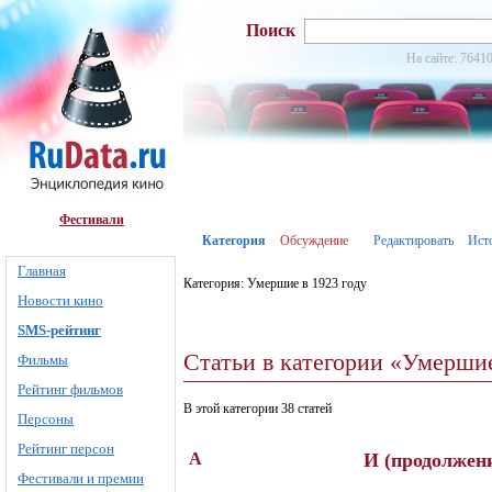
Поиск
На сайте: 76410
Фестивали
Категория
Обсуждение
Редактировать
Ист
Главная
Категория: Умершие в 1923 году
Новости кино
SMS-рейтинг
Статьи в категории «Умершие
Фильмы
Рейтинг фильмов
В этой категории 38 статей
Персоны
Рейтинг персон
А
И (продолжен
Фестивали и премии