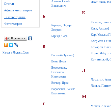
Алапин, Семён
Иконников, В
Статьи
Зиновьевич
Афиша кинотеатров
К
Б
Телепрограмма
Канудо, Ричч
Фотогалереи
Барнард, Эдуард
Кеги, Адольф
Эмерсон
Кер, Уильям П
Бернар, Сара
Поделиться
Клермон-Ганн
В
Комаров, Вас
Канал в Яндекс.Дзен
Корш, Фёдор 
Василий (Зуммер)
Кричинский, 
Венн, Джон
Водовозова,
Л
Елизавета
Николаевна
Лодыгин, Але
Волкер, Иржи
Лёнька Панте
Воровский, Вацлав
Вацлавович
М
Г
Мечёв, Алексе