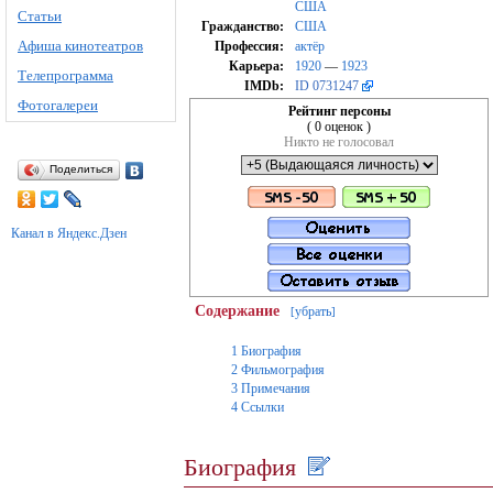
США
Статьи
Гражданство:
США
Афиша кинотеатров
Профессия:
актёр
Карьера:
1920
—
1923
Телепрограмма
IMDb:
ID 0731247
Фотогалереи
Рейтинг персоны
( 0 оценок )
Никто не голосовал
Поделиться
Канал в Яндекс.Дзен
Содержание
убрать
[
]
1
Биография
2
Фильмография
3
Примечания
4
Ссылки
Биография