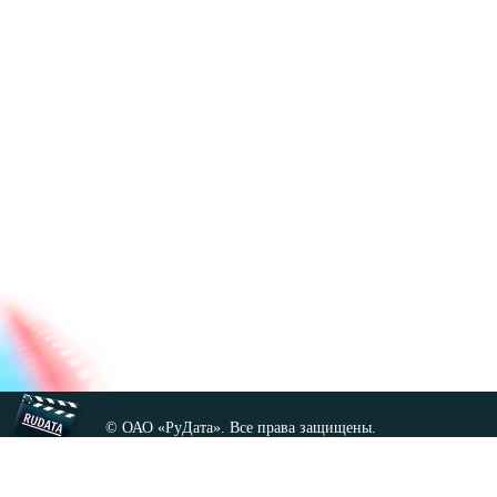
© ОАО «РуДата». Все права защищены.
Копирование любых материалов сайта, кроме GNU FDL,
допускается только с разрешения администрации.