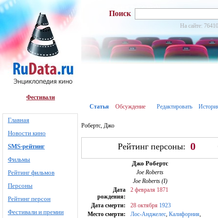
Поиск
На сайте: 76410
Фестивали
Статья
Обсуждение
Редактировать
Истори
Главная
Робертс, Джо
Новости кино
0
Рейтинг персоны:
SMS-рейтинг
Фильмы
Джо Робертс
Рейтинг фильмов
Joe Roberts
Joe Roberts (I)
Персоны
Дата
2 февраля
1871
рождения:
Рейтинг персон
Дата смерти:
28 октября
1923
Фестивали и премии
Место смерти:
Лос-Анджелес
,
Калифорния
,