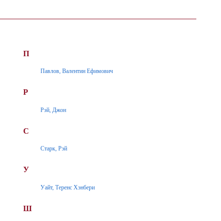
П
Павлов, Валентин Ефимович
Р
Рэй, Джон
С
Старк, Рэй
У
Уайт, Теренс Хэнбери
Ш