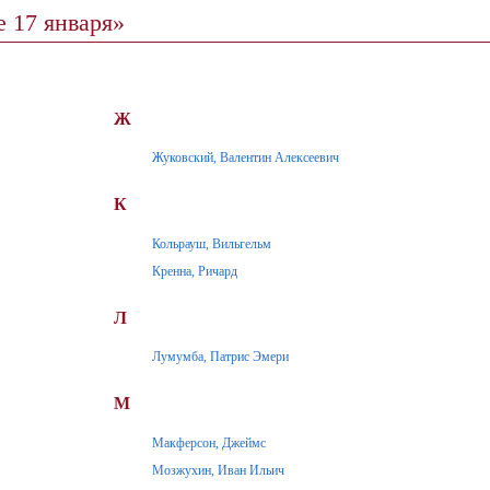
 17 января»
Ж
Жуковский, Валентин Алексеевич
К
Кольрауш, Вильгельм
Кренна, Ричард
Л
Лумумба, Патрис Эмери
М
Макферсон, Джеймс
Мозжухин, Иван Ильич