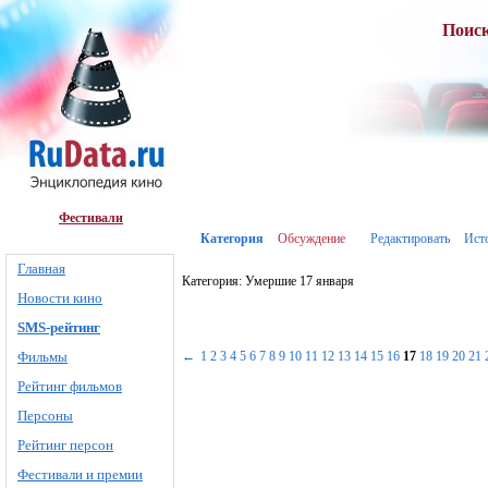
Поис
Фестивали
Категория
Обсуждение
Редактировать
Ист
Главная
Категория: Умершие 17 января
Новости кино
SMS-рейтинг
Фильмы
←
1
2
3
4
5
6
7
8
9
10
11
12
13
14
15
16
17
18
19
20
21
Рейтинг фильмов
Персоны
Рейтинг персон
Фестивали и премии