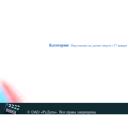
Категории
:
Персоналии по датам смерти
|
17 января
© ОАО «РуДата». Все права защищены.
Копирование любых материалов сайта, кроме GNU FDL,
допускается только с разрешения администрации.