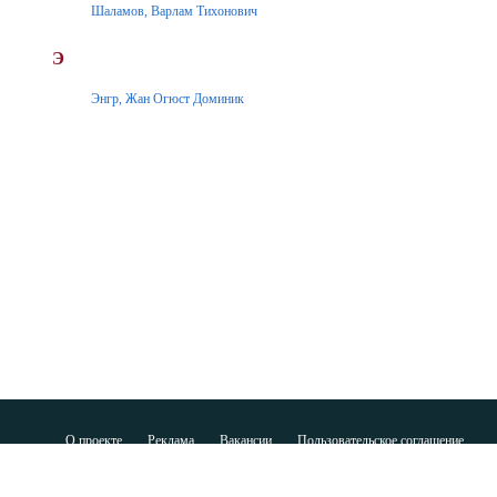
Шаламов, Варлам Тихонович
Э
Энгр, Жан Огюст Доминик
О проекте
Реклама
Вакансии
Пользовательское соглашение