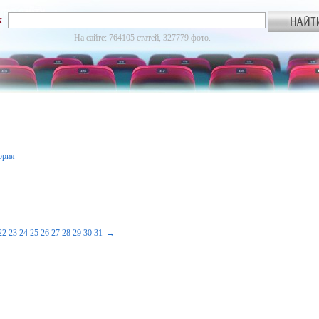
к
На сайте: 764105 статей, 327779 фото.
ория
22
23
24
25
26
27
28
29
30
31
→