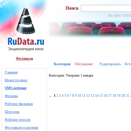
Поиск
На сайте: 76410
Фестивали
Категория
Обсуждение
Редактировать
Ист
Главная
Категория: Умершие 1 января
Новости кино
SMS-рейтинг
Фильмы
←
1
2
3
4
5
6
7
8
9
10
11
12
13
14
15
16
17
18
19
20
21
Рейтинг фильмов
Персоны
Рейтинг персон
Фестивали и премии