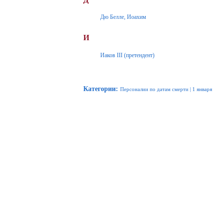
Дю Белле, Иоахим
И
Иаков III (претендент)
Категории
:
Персоналии по датам смерти
|
1 января