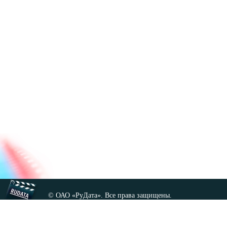
© ОАО «РуДата». Все права защищены.
Копирование любых материалов сайта, кроме GNU FDL,
допускается только с разрешения администрации.