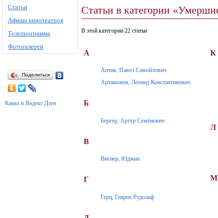
Статьи
Статьи в категории «Умершие
Афиша кинотеатров
В этой категории 22 статьи
Телепрограмма
Фотогалереи
А
К
Антик, Павел Самойлович
Поделиться
Артамонов, Леонид Константинович
Б
Канал в Яндекс.Дзен
Бергер, Артур Семёнович
Л
В
Вигнер, Юджин
М
Г
Герц, Генрих Рудольф
Д