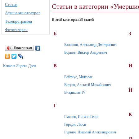
Статьи
Статьи в категории «Умерши
Афиша кинотеатров
В этой категории 29 статей
Телепрограмма
Фотогалереи
Б
З
Балашов, Александр Дмитриевич
Поделиться
Борцов, Виктор Андреевич
В
И
Канал в Яндекс.Дзен
Вайткус, Миколас
Ватуля, Алексей Михайлович
Й
Владислав IV
Г
К
Гмелин, Иоганн Георг
Гордон, Люси
Гурвич, Николай Александрович
Л