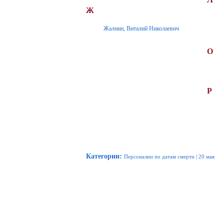
Ж
Жалнин, Виталий Николаевич
О
Р
Категории
:
Персоналии по датам смерти
|
20 мая