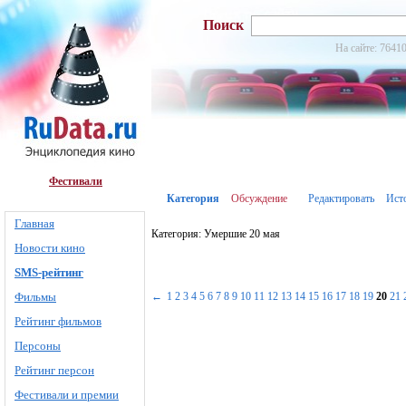
Поиск
На сайте: 76410
Фестивали
Категория
Обсуждение
Редактировать
Ист
Главная
Категория: Умершие 20 мая
Новости кино
SMS-рейтинг
Фильмы
←
1
2
3
4
5
6
7
8
9
10
11
12
13
14
15
16
17
18
19
20
21
Рейтинг фильмов
Персоны
Рейтинг персон
Фестивали и премии