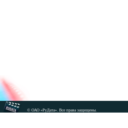
© ОАО «РуДата». Все права защищены.
Копирование любых материалов сайта, кроме GNU FDL,
допускается только с разрешения администрации.