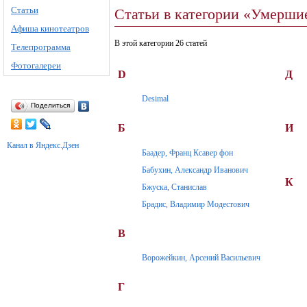
Статьи
Статьи в категории «Умерши
Афиша кинотеатров
В этой категории 26 статей
Телепрограмма
Фотогалереи
D
Д
Desimal
Поделиться
Б
И
Канал в Яндекс.Дзен
Баадер, Франц Ксавер фон
Бабухин, Александр Иванович
К
Бжуска, Станислав
Брадис, Владимир Модестович
В
Ворожейкин, Арсений Васильевич
Г