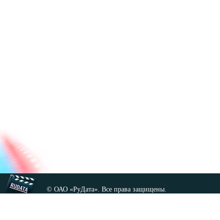
© ОАО «РуДата». Все права защищены.
Копирование любых материалов сайта, кроме GNU FDL,
допускается только с разрешения администрации.