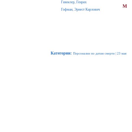
Гиммлер, Генрих
М
Гофман, Эрнест Карлович
Категории
:
Персоналии по датам смерти
|
23 мая