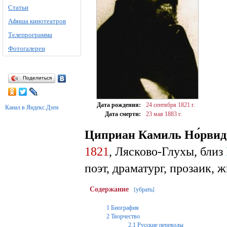
Статьи
Афиша кинотеатров
Телепрограмма
Фотогалереи
Поделиться
Дата рождения:
24 сентября
1821 г.
Канал в Яндекс.Дзен
Дата смерти:
23 мая
1883 г.
Циприан Камиль Но́рвид
1821
, Лясково-Глухы, близ
поэт, драматург, прозаик, 
Содержание
убрать
[
]
1
Биография
2
Творчество
2.1
Русские переводы