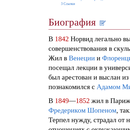
3
Ссылки
Биография
В
1842
Норвид легально в
совершенствования в скуль
Жил в
Венеции
и
Флоренц
посещал лекции в универс
был арестован и выслан и
познакомился с
Адамом М
В
1849
—
1852
жил в Париж
Фредериком Шопеном
, та
Терпел нужду, страдал от 
отношениях с окружающими