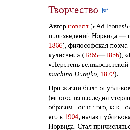
Творчество
Автор
новелл
(«Ad leones!»
произведений Норвида — п
1866
), философская поэма 
кулисами» (
1865
—
1866
), 
«Перстень великосветской
machina Durejko
,
1872
).
При жизни была опубликова
(многое из наследия утеря
образом после того, как п
его в
1904
, начав публиков
Норвида. Стал причислять