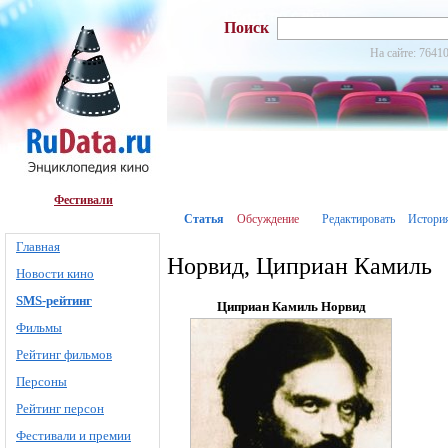
Поиск
На сайте: 76410
Фестивали
Статья
Обсуждение
Редактировать
Истори
Главная
Норвид, Циприан Камиль
Новости кино
SMS-рейтинг
Циприан Камиль Норвид
Фильмы
Рейтинг фильмов
Персоны
Рейтинг персон
Фестивали и премии