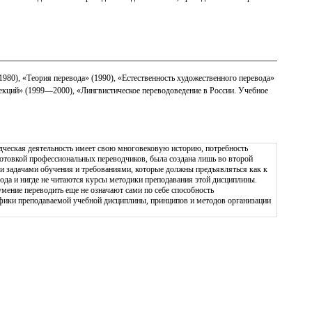
1980), «Теория перевода» (1990), «Естественность художественного перевода»
лекций» (1999—2000), «Лингвистическое переводоведение в Роcсии. Учебное
одческая деятельность имеет свою многовековую историю, потребность
отовкой профессиональных переводчиков, была создана лишь во второй
ми задачами обучения и требованиями, которые должны предъявляться как к
ода и нигде не читаются курсы методики преподавания этой дисциплины.
мение переводить еще не означают сами по себе способность
цифики преподаваемой учебной дисциплины, принципов и методов организации