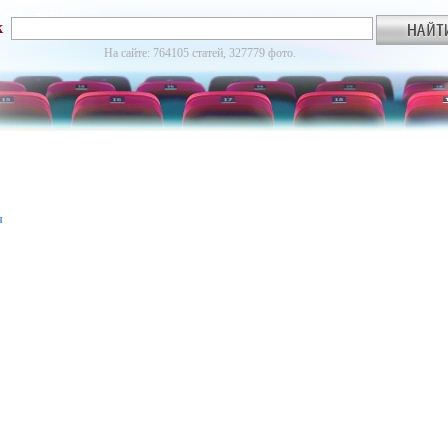
к
На сайте: 764105 статей, 327779 фото.
я