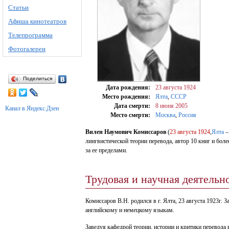
Статьи
Афиша кинотеатров
Телепрограмма
Фотогалереи
Поделиться
Дата рождения:
23 августа
1924
Место рождения:
Ялта
,
СССР
Дата смерти:
8 июня
2005
Канал в Яндекс.Дзен
Место смерти:
Москва
,
Россия
Вилен Наумович Комиссаров
(
23 августа
1924
,
Ялта
лингвистической теории перевода, автор 10 книг и бол
за ее пределами.
Трудовая и научная деятельн
Комиссаров В.Н. родился в г. Ялта, 23 августа 1923г. 
английскому и немецкому языкам.
Заведуя кафедрой теории, истории и критики перевода