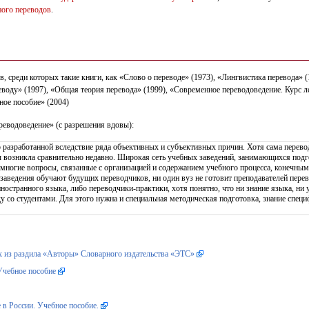
ного переводов
.
 среди которых такие книги, как «Слово о переводе» (1973), «Лингвистика перевода» (
еводу» (1997), «Общая теория перевода» (1999), «Современное переводоведение. Курс 
ное пособие» (2004)
реводоведение» (с разрешения вдовы):
о разработанной вследствие ряда объективных и субъективных причин. Хотя сама перев
ы возникла сравнительно недавно. Широкая сеть учебных заведений, занимающихся подг
ы многие вопросы, связанные с организацией и содержанием учебного процесса, конечны
аведения обучают будущих переводчиков, ни один вуз не готовит преподавателей перев
остранного языка, либо переводчики-практики, хотя понятно, что ни знание языка, ни у
у со студентами. Для этого нужна и специальная методическая подготовка, знание спе
х из раздила «Авторы» Словарного издательства «ЭТС»
Учебное пособие
 в Роcсии. Учебное пособие.