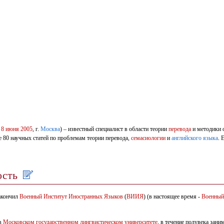
–
8 июня
2005
, г.
Москва
) – известный специалист в области теории
перевода
и методики 
ее 80 научных статей по проблемам теории перевода,
семасиологии
и
английского языка
. 
ость
Закончил
Военный Институт Иностранных Языков
(
ВИИЯ
) (в настоящее время -
Военный
 в
Московском государственном лингвистическом университете
, в течение полувека зан