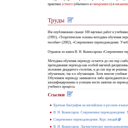
практики
устного
(обычного и
синхронного
) и
письмен
Труды
Им опубликовано свыше 100 научных работ и учебников,
(1991), «Теоретические основы методики обучения пер
пособие» (2002), «Современное переводоведение. Учеб
Отрывок из книги В. Н. Комиссарова «Современное пе
Методика обучения переводу остается до сих пор слаб
преподавания перевода как особой научной дисциплин
половине двадцатого столетия, и до сих пор не решен
обучаемым, так и к обучающим. Хотя многие учебные з
Обучением переводу занимаются либо преподаватели ин
квалифицированно и успешно вести занятия по перевод
учебного процесса.
Ссылки
Краткая биография на английском и русском языка
В. Н. Комиссаров. Современное переводоведение. 
Современное переводоведение. Курс лекций
В. Н. Комиссаров. Лигвистическое переводоведение