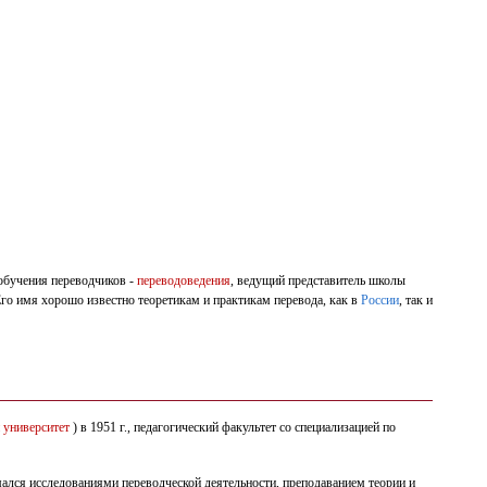
обучения переводчиков -
переводоведения
, ведущий представитель школы
Его имя хорошо известно теоретикам и практикам перевода, как в
России
, так и
 университет
) в 1951 г., педагогический факультет со специализацией по
имался исследованиями переводческой деятельности, преподаванием теории и