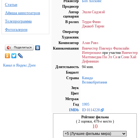
Режиссёр
Боб Хоскинс
Статьи
Продюсер
Автор
Эшли Сидэвэй
Афиша кинотеатров
сценария
Телепрограмма
В ролях
Терри Финн
Джакоб Тирни
Фотогалереи
Оператор
Художник
Композитор
Алан Ривз
Поделиться
Кинокомпания
Винчестер Пикчерз Филмлайн
Интернэшнл
при участии
Винчестер
Малтимедиа Пи Эл Си
и
Сони Хай
Дефинишн
Канал в Яндекс.Дзен
Длительность
94 мин.
Бюджет
Страна
Канада
Великобритания
Звук
Цвет
Метраж
Год
1995
IMDb
ID 0114228
Рейтинг фильма
( 2 оценки, 479-е место )
10