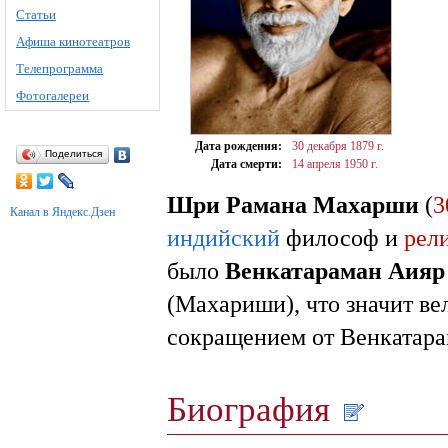
Статьи
Афиша кинотеатров
Телепрограмма
Фотогалереи
Дата рождения:
30 декабря
1879 г.
Поделиться
Дата смерти:
14 апреля
1950 г.
Шри Рамана Махарши
(
3
Канал в Яндекс.Дзен
индийский
философ и
рел
было
Венкатараман Аияр
(Махариши), что значит ве
сокращением от Венкатара
Биография