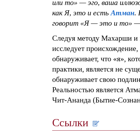
или то» — эго, ваша иллюз
как Я, это и есть
Атман
.
говорит «Я — это и то» —
Следyя методy Махаpши и в
исследyет пpоисхождение,
обнаpyживает, что «я», ко
пpактики, является не сyщ
обнаруживает свою подли
Реальностью является Атма
Чит-Ананда (Бытие-Сознан
Ссылки