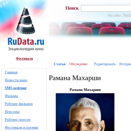
Поиск
На сайте: 76410
Фестивали
Статья
Обсуждение
Редактировать
Истори
Главная
Рамана Махарши
Новости кино
SMS-рейтинг
Рамана Махарши
Фильмы
Рейтинг фильмов
Персоны
Рейтинг персон
Фестивали и премии