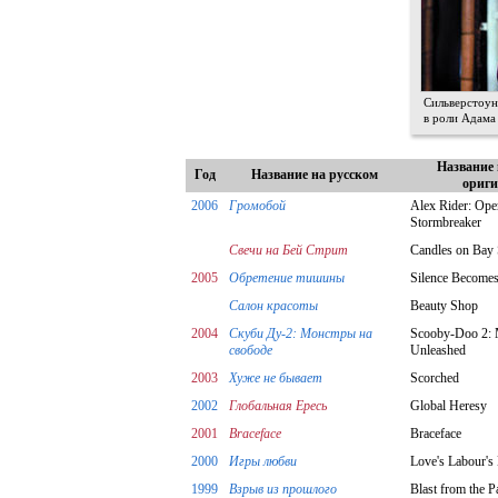
Сильверстоун
в роли Адама
Название 
Год
Название на русском
ориги
2006
Громобой
Alex Rider: Ope
Stormbreaker
Свечи на Бей Стрит
Candles on Bay 
2005
Обретение тишины
Silence Become
Салон красоты
Beauty Shop
2004
Скуби Ду-2: Монстры на
Scooby-Doo 2: 
свободе
Unleashed
2003
Хуже не бывает
Scorched
2002
Глобальная Ересь
Global Heresy
2001
Braceface
Braceface
2000
Игры любви
Love's Labour's
1999
Взрыв из прошлого
Blast from the P