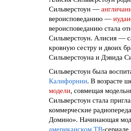
Сильверстоун —
англичан
вероисповеданию —
иудаи
вероисповеданию стала отн
Сильверстоун. Алисия — са
кровную сестру и двоих бр
Сильверстоуна и Дэвида Си
Сильверстоун была воспит
Калифорнии
. В возрасте ш
модели
, совмещая модельн
Сильверстоун стала пригл
коммерческие радиопереда
Домино». Начинающая моде
американском
ТВ
-сериале