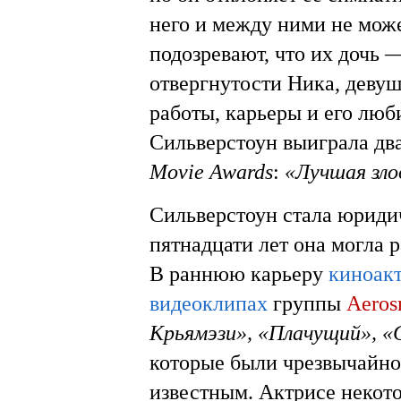
него и между ними не може
подозревают, что их дочь
отвергнутости Ника, девуш
работы, карьеры и его люб
Сильверстоун выиграла дв
Movie Awards
:
«Лучшая зло
Сильверстоун стала юриди
пятнадцати лет она могла 
В раннюю карьеру
киноак
видеоклипах
группы
Aeros
Крьямэзи», «Плачущий», «
которые были чрезвычайно
известным. Актрисе некот