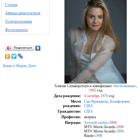
Статьи
Афиша кинотеатров
Телепрограмма
Фотогалереи
Поделиться
Канал в Яндекс.Дзен
Алисия Сильверстоун в кинофильме
«Бестолковые»
,
1995
год
Дата рождения:
4 октября
1976
год
Место
Сан-Франциско
,
Калифорния
,
рождения:
США
Гражданство:
США
Профессия:
актриса
Награды:
Золотой глобус
-
2004
MTV Movie Awards-
1996
MTV Movie Awards-
1994
Razzie-
1998