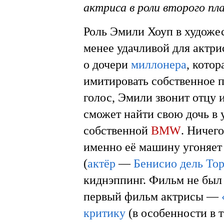
актриса в роли второго пл
Роль Эмили Хоуп в худож
менее удачливой для актр
о дочери
миллонера
, кото
имитировать собственное 
голос, Эмили звонит отцу 
сможет найти свою дочь в 
собственной
BMW
. Ничего
именно её машину угоняе
(
актёр
—
Бенисио дель То
киднэппинг. Фильм не был
первый фильм актрисы —
критику
(в особенности в 