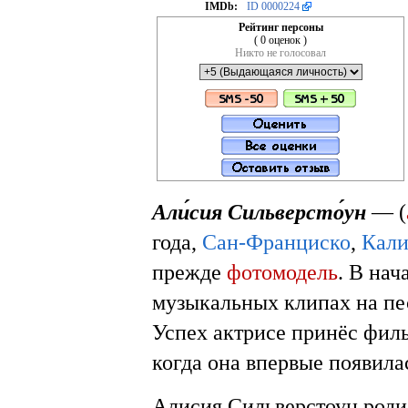
IMDb:
ID 0000224
Рейтинг персоны
( 0 оценок )
Никто не голосовал
Али́сия Сильверсто́ун
— (
года,
Сан-Франциско
,
Кал
прежде
фотомодель
. В нач
музыкальных клипах на п
Успех актрисе принёс фи
когда она впервые появилас
Алисия Сильверстоун роди