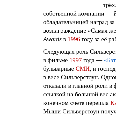
трёх
собственной компании —
обладательницей наград з
вознаграждение «Самая ж
Awards
в
1996
году за её р
Следующая роль Сильверс
в фильме
1997
года —
«Бэт
бульварные
СМИ
, и госпо
в весе Сильверстоун. Одно
отказали в главной роли в
ссылкой на большой вес ак
конечном счете перешла
К
Мыши Сильверстоун полу