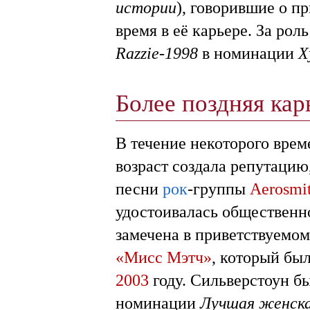
истории
), говорившие о п
время в её карьере. За ро
Razzie-1998
в номинации
Х
Более поздняя ка
В течение некоторого врем
возраст создала репутацию
песни
рок
-группы
Aerosmi
удостоивалась общественно
замечена в приветствуемо
«Мисс Мэтч»
, который бы
2003
году. Сильверстоун б
номинации
Лучшая женская