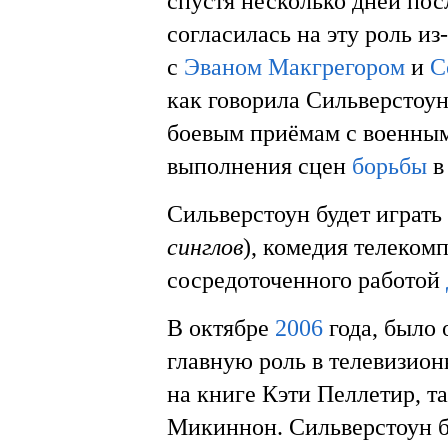
спустя несколько дней пос
согласилась на эту роль из
с
Эваном Макгрегором
и
С
как говорила Сильверстоун
боевым приёмам с военны
выполнения сцен
борьбы
в
Сильверстоун будет играть
синглов
), комедия телеко
сосредоточенного работой
В октябре
2006
года, было 
главную роль в телевизио
на книге Кэти Пеллетир, т
Микиннон. Сильверстоун бу