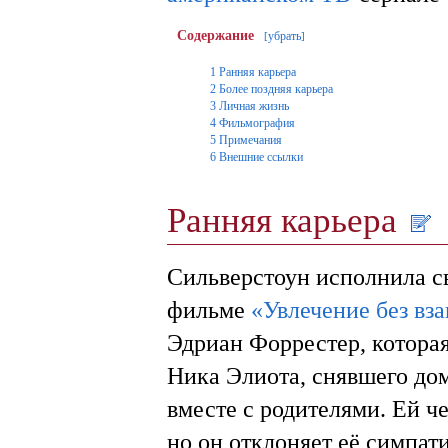
Содержание
убрать
[
]
1
Ранняя карьера
2
Более поздняя карьера
3
Личная жизнь
4
Фильмография
5
Примечания
6
Внешние ссылки
Ранняя карьера
Сильверстоун исполнила с
фильме
«Увлечение без вз
Эдриан Форрестер, котора
Ника Элиота, снявшего дом
вместе с родителями. Ей ч
но он отклоняет её симпат