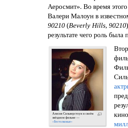
Аеросмит». Во время этого
Валери Малоун в известн
90210
(
Beverly Hills, 90210
результате чего роль была
Втор
фил
Филь
Силь
актр
пред
резу
кин
Алисия Сильверстоун в своём
звёздном фильме —
«Бестолковые»
мил