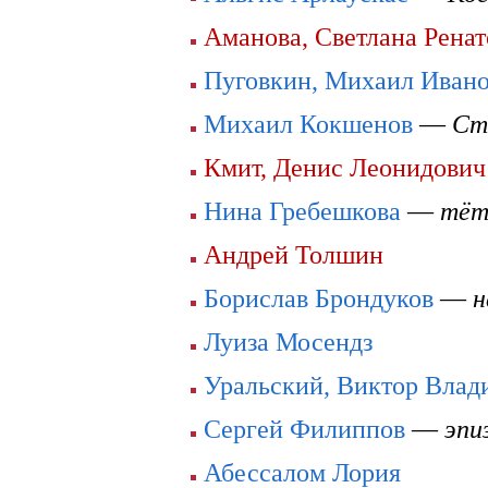
Аманова, Светлана Ренат
Пуговкин, Михаил Иван
Михаил Кокшенов
—
Ст
Кмит, Денис Леонидович
Нина Гребешкова
—
тёт
Андрей Толшин
Борислав Брондуков
—
н
Луиза Мосендз
Уральский, Виктор Влад
Сергей Филиппов
—
эпи
Абессалом Лория