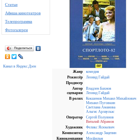
Статьи
Афиша кинотеатров
Телепрограмма
Фотогалереи
Поделиться
Канал в Яндекс.Дзен
Жанр
комедия
Режиссёр
Леонид Гайдай
Продюсер
Автор
Владлен Бахнов
сценария
Леонид Гайдай
В ролях
Кокшенов Михаил Михайлович
Михаил Пуговкин
Светлана Аманова
Альгис Арлаускас
Оператор
Сергей Полуянов
Виталий Абрамов
Художник
Феликс Ясюкевич
Композитор
Александр Зацепин
Кинокомпания
Мосфильм