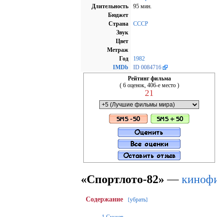
Длительность
95 мин.
Бюджет
Страна
СССР
Звук
Цвет
Метраж
Год
1982
IMDb
ID 0084716
Рейтинг фильма
( 6 оценок, 406-е место )
21
«Спортлото-82»
—
киноф
Содержание
убрать
[
]
1
Сюжет