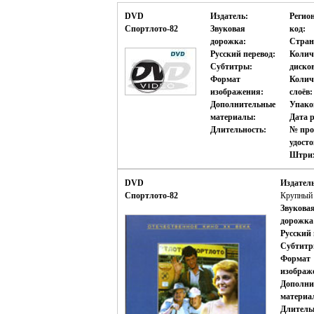
DVD
Издатель:
Регио
Спортлото-82
Звуковая
код:
дорожка:
Стран
Русский перевод:
Колич
Субтитры:
диско
Формат
Колич
изображения:
слоёв:
Дополнительные
Упако
материалы:
Дата р
Длительность:
№ про
удост
Штрих
DVD
Издатель
Спортлото-82
Крупный 
Звукова
дорожка
Русский 
Субтитр
Формат
изображ
Дополни
материа
Длитель