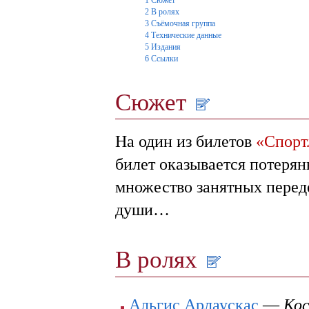
2
В ролях
3
Съёмочная группа
4
Технические данные
5
Издания
6
Ссылки
Сюжет
На один из билетов
«Спорт
билет оказывается потерян
множество занятных переде
души…
В ролях
Альгис Арлаускас
—
Кос