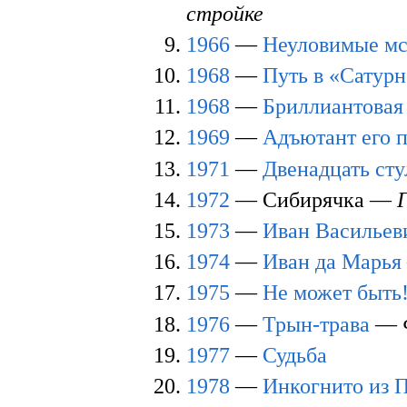
стройке
1966
—
Неуловимые мс
1968
—
Путь в «Сатур
1968
—
Бриллиантовая
1969
—
Адъютант его 
1971
—
Двенадцать сту
1972
— Сибирячка —
1973
—
Иван Васильев
1974
—
Иван да Марья
1975
—
Не может быть
1976
—
Трын-трава
—
1977
—
Судьба
1978
—
Инкогнито из 