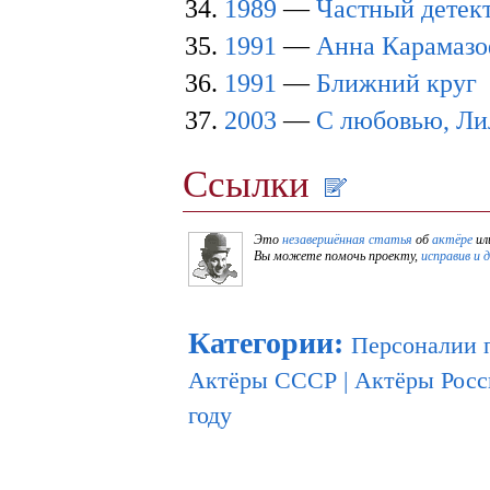
1989
—
Частный детек
1991
—
Анна Карамаз
1991
—
Ближний круг
2003
—
С любовью, Ли
Ссылки
Это
незавершённая статья
об
актёре
ил
Вы можете помочь проекту,
исправив и 
Категории
:
Персоналии 
Актёры СССР
|
Актёры Росс
году