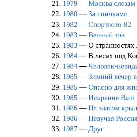
1979
—
Москва слезам 
1980
—
За спичками
1982
—
Спортлото-82
1983
—
Вечный зов
1983
— О странностях
1984
— В лесах под Ко
1984
—
Человек-невид
1985
—
Зимний вечер в
1985
—
Опасно для жи
1985
—
Искренне Ваш
1986
—
На златом кры
1986
—
Певучая Росси
1987
—
Друг