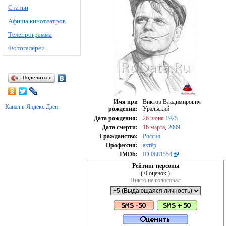
Статьи
Афиша кинотеатров
Телепрограмма
Фотогалереи
Поделиться
Имя при
Виктор Владимирович
Канал в Яндекс.Дзен
рождении:
Уральский
Дата рождения:
26 июня
1925
Дата смерти:
16 марта
,
2009
Гражданство:
Россия
Профессия:
актёр
IMDb:
ID 0881554
Рейтинг персоны
( 0 оценок )
Никто не голосовал