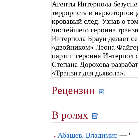
Агенты Интерпола безусп
террориста и наркоторговц
кровавый след. Узнав о то
чистейшего героина транз
Интерпола Браун делает с
«двойником» Леона Файгер
партии героина Интерпол 
Степана Дорохова разраба
«Транзит для дьявола».
Рецензии
В ролях
Абашев, Владимир
— '