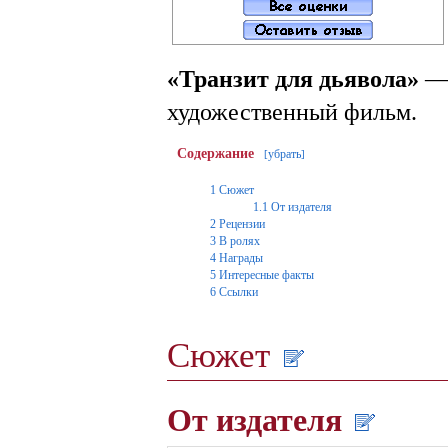
«Транзит для дьявола»
— 
художественный фильм.
Содержание
убрать
[
]
1
Сюжет
1.1
От издателя
2
Рецензии
3
В ролях
4
Награды
5
Интересные факты
6
Ссылки
Сюжет
От издателя