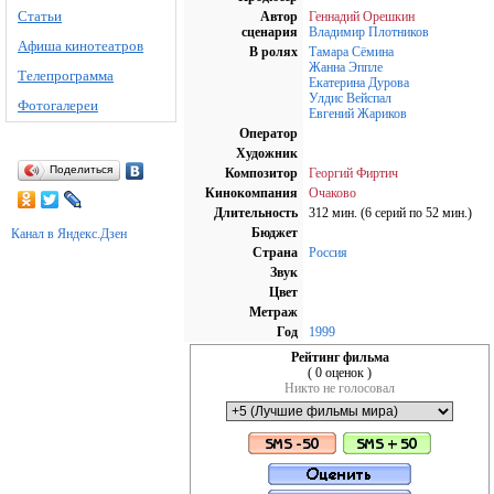
Статьи
Автор
Геннадий Орешкин
сценария
Владимир Плотников
Афиша кинотеатров
В ролях
Тамара Сёмина
Жанна Эппле
Телепрограмма
Екатерина Дурова
Улдис Вейспал
Фотогалереи
Евгений Жариков
Оператор
Художник
Поделиться
Композитор
Георгий Фиртич
Кинокомпания
Очаково
Длительность
312 мин. (6 серий по 52 мин.)
Бюджет
Канал в Яндекс.Дзен
Страна
Россия
Звук
Цвет
Метраж
Год
1999
Рейтинг фильма
( 0 оценок )
Никто не голосовал