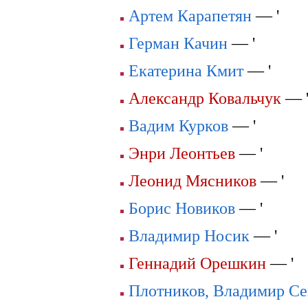
Артем Карапетян
— '
Герман Качин
— '
Екатерина Кмит
— '
Александр Ковальчук
— 
Вадим Курков
— '
Энри Леонтьев
— '
Леонид Мясников
— '
Борис Новиков
— '
Владимир Носик
— '
Геннадий Орешкин
— '
Плотников, Владимир С