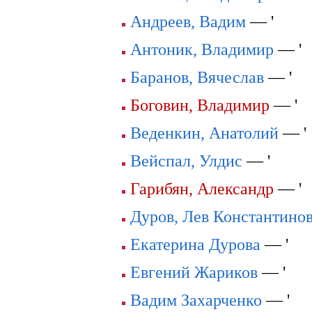
Андреев, Вадим
— '
Антоник, Владимир
— '
Баранов, Вячеслав
— '
Боговин, Владимир
— '
Веденкин, Анатолий
— '
Вейспал, Улдис
— '
Гарибян, Александр
— '
Дуров, Лев Константино
Екатерина Дурова
— '
Евгений Жариков
— '
Вадим Захарченко
— '