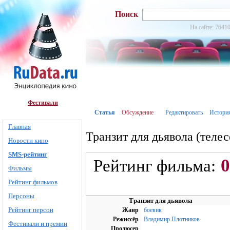
Поиск
На сайте: 76410
Фестивали
Статья
Обсуждение
Редактировать
Истори
Главная
Транзит для дьявола (теле
Новости кино
SMS-рейтинг
0
Рейтинг фильма:
Фильмы
Рейтинг фильмов
Персоны
Транзит для дьявола
Рейтинг персон
Жанр
боевик
Режиссёр
Владимир Плотников
Фестивали и премии
Продюсер