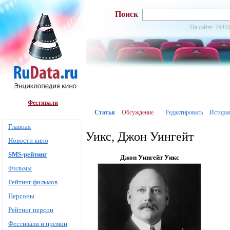
Поиск
На сайте: 76410
Фестивали
Статья
Обсуждение
Редактировать
Истори
Главная
Уикс, Джон Уингейт
Новости кино
SMS-рейтинг
Джон Уингейт Уикс
Фильмы
Рейтинг фильмов
Персоны
Рейтинг персон
Фестивали и премии