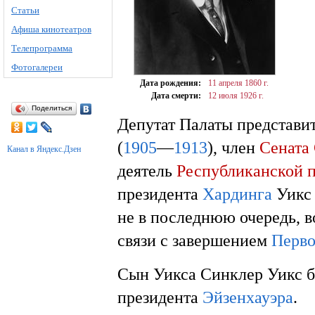
Статьи
Афиша кинотеатров
Телепрограмма
Фотогалереи
Дата рождения:
11 апреля
1860 г.
Дата смерти:
12 июля
1926 г.
Поделиться
Депутат Палаты представи
(
1905
—
1913
), член
Сенат
Канал в Яндекс.Дзен
деятель
Республиканской 
президента
Хардинга
Уикс 
не в последнюю очередь, 
связи с завершением
Перво
Сын Уикса Синклер Уикс б
президента
Эйзенхауэра
.