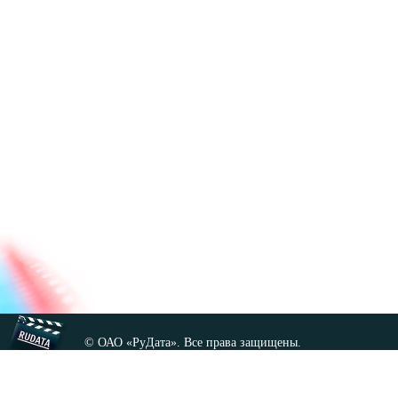
© ОАО «РуДата». Все права защищены.
Копирование любых материалов сайта, кроме GNU FDL,
допускается только с разрешения администрации.