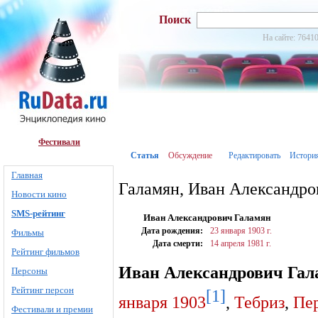
Поиск
На сайте: 76410
Фестивали
Статья
Обсуждение
Редактировать
Истори
Главная
Галамян, Иван Александро
Новости кино
SMS-рейтинг
Иван Александрович Галамян
Дата рождения:
23 января
1903 г.
Фильмы
Дата смерти:
14 апреля
1981 г.
Рейтинг фильмов
Иван Александрович Гал
Персоны
Рейтинг персон
[1]
января
1903
,
Тебриз
,
Пе
Фестивали и премии