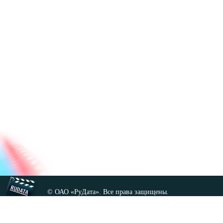
© ОАО «РуДата». Все права защищены.
Копирование любых материалов сайта, кроме GNU FDL,
допускается только с разрешения администрации.