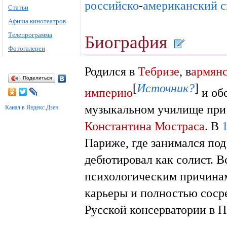
российско
-
американский
с
Статьи
Афиша кинотеатров
Телепрограмма
Биография
Фотогалереи
Родился в
Тебризе
, в
армян
Поделиться
[
Источник?
]
империю
и обо
музыкальном училище при
Канал в Яндекс.Дзен
Константина Мостраса
. В
Париже, где занимался по
дебютировал как солист. В
психологическим причинам
карьеры и полностью сосре
Русской консерватории в П