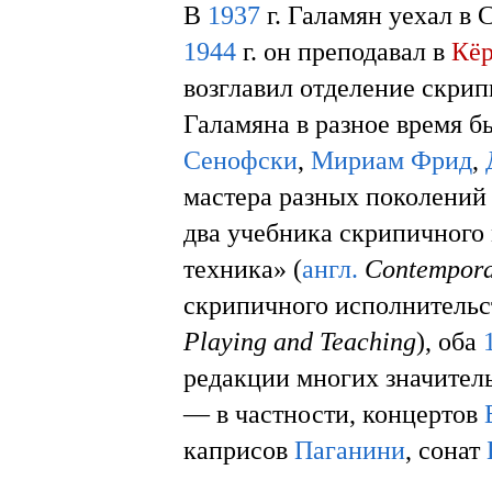
В
1937
г. Галамян уехал в
1944
г. он преподавал в
Кёр
возглавил отделение скри
Галамяна в разное время 
Сенофски
,
Мириам Фрид
,
мастера разных поколений
два учебника скрипичного
техника» (
англ.
Contempora
скрипичного исполнительст
Playing and Teaching
), оба
редакции многих значител
— в частности, концертов
каприсов
Паганини
, сонат