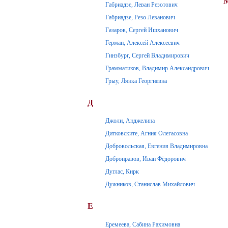
Габриадзе, Леван Резотович
Габриадзе, Резо Леванович
Газаров, Сергей Ишханович
Герман, Алексей Алексеевич
Гинзбург, Сергей Владимирович
Грамматиков, Владимир Александрович
Грыу, Лянка Георгиевна
Д
Джоли, Анджелина
Дитковските, Агния Олегасовна
Добровольская, Евгения Владимировна
Добронравов, Иван Фёдорович
Дуглас, Кирк
Дужников, Станислав Михайлович
Е
Еремеева, Сабина Рахимовна