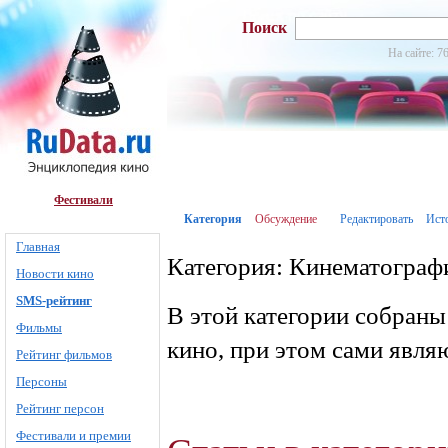
Поиск
На сайте: 7
Фестивали
Категория
Обсуждение
Редактировать
Ист
Главная
Категория: Кинематограф
Новости кино
SMS-рейтинг
В этой категории собраны
Фильмы
кино, при этом сами явля
Рейтинг фильмов
Персоны
Рейтинг персон
Фестивали и премии