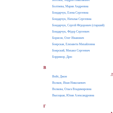
Болтнева, Мария Андреевна
Бондарчук, Елена Сергеевна
Бондарчук, Наталья Сергеевна
Бондарчук, Сергей Фёдорович (старший)
Бондарчук, Фёдор Сергеевич
Борисов, Олег Иванович
Боярская, Елизавета Михайловна
Боярский, Михаил Сергеевич
Бэрримор, Дрю
В
Войт, Джон
Волков, Иван Николаевич
Волкова, Ольга Владимировна
Высоцкая, Юлия Александровна
Г