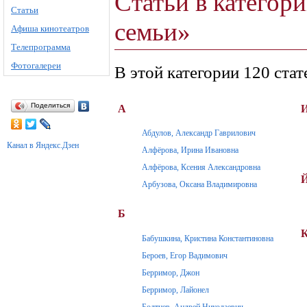
Статьи в категор
Статьи
семьи»
Афиша кинотеатров
Телепрограмма
Фотогалереи
В этой категории 120 стат
Поделиться
А
Абдулов, Александр Гаврилович
Канал в Яндекс.Дзен
Алфёрова, Ирина Ивановна
Алфёрова, Ксения Александровна
Арбузова, Оксана Владимировна
Б
Бабушкина, Кристина Константиновна
Бероев, Егор Вадимович
Берримор, Джон
Берримор, Лайонел
Болтнев, Андрей Николаевич