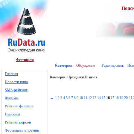
Поис
Фестивали
Категория
Обсуждение
Редактировать
Ист
Главная
Категория: Праздники 16 июля
Новости кино
SMS-рейтинг
Фильмы
←
1
2
3
4
5
6
7
8
9
10
11
12
13
14
15
16
17
18
19
20
21
Рейтинг фильмов
Персоны
Рейтинг персон
Фестивали и премии