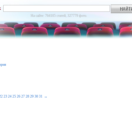
к
На сайте: 764105 статей, 327779 фото.
ория
22
23
24
25
26
27
28
29
30
31
→