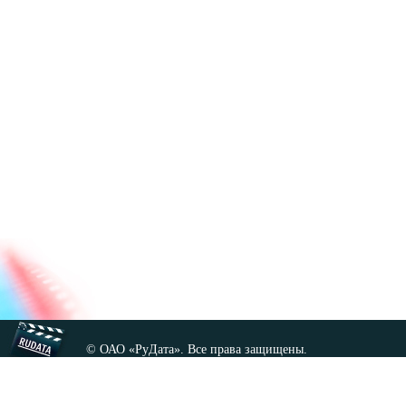
© ОАО «РуДата». Все права защищены.
Копирование любых материалов сайта, кроме GNU FDL,
допускается только с разрешения администрации.