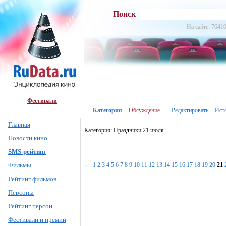
Поиск
На сайте: 76410
Фестивали
Категория
Обсуждение
Редактировать
Ист
Главная
Категория: Праздники 21 июля
Новости кино
SMS-рейтинг
Фильмы
←
1
2
3
4
5
6
7
8
9
10
11
12
13
14
15
16
17
18
19
20
21
Рейтинг фильмов
Персоны
Рейтинг персон
Фестивали и премии