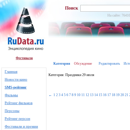
Поиск
На сайте: 76410
Фестивали
Категория
Обсуждение
Редактировать
Ист
Главная
Категория: Праздники 29 июля
Новости кино
SMS-рейтинг
Фильмы
←
1
2
3
4
5
6
7
8
9
10
11
12
13
14
15
16
17
18
19
20
21
Рейтинг фильмов
Персоны
Рейтинг персон
Фестивали и премии