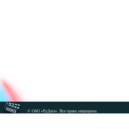
© ОАО «РуДата». Все права защищены.
Копирование любых материалов сайта, кроме GNU FDL,
допускается только с разрешения администрации.