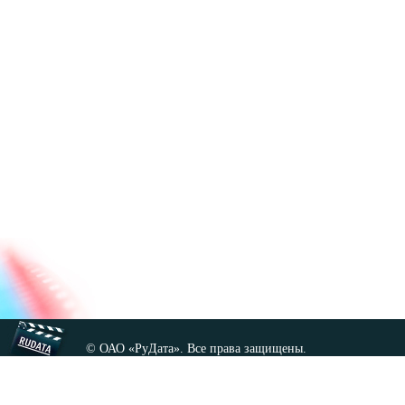
© ОАО «РуДата». Все права защищены.
Копирование любых материалов сайта, кроме GNU FDL,
допускается только с разрешения администрации.