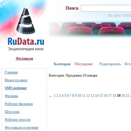
Поиск
На сайте: 76410
Фестивали
Категория
Обсуждение
Редактировать
Ист
Главная
Категория: Праздники 19 января
Новости кино
SMS-рейтинг
Фильмы
←
1
2
3
4
5
6
7
8
9
10
11
12
13
14
15
16
17
18
19
20
21
Рейтинг фильмов
Персоны
Рейтинг персон
Фестивали и премии