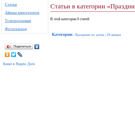
Статьи
Статьи в категории «Праздни
Афиша кинотеатров
В этой категории 0 статей
Телепрограмма
Фотогалереи
Категории
:
Праздники по датам
|
28 января
Поделиться
Канал в Яндекс.Дзен