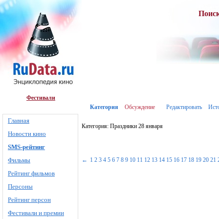
Поис
Фестивали
Категория
Обсуждение
Редактировать
Ист
Главная
Категория: Праздники 28 января
Новости кино
SMS-рейтинг
Фильмы
←
1
2
3
4
5
6
7
8
9
10
11
12
13
14
15
16
17
18
19
20
21
Рейтинг фильмов
Персоны
Рейтинг персон
Фестивали и премии