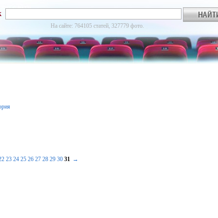
к
На сайте: 764105 статей, 327779 фото.
ория
22
23
24
25
26
27
28
29
30
31
→