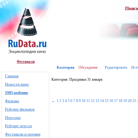
Поис
Фестивали
Категория
Обсуждение
Редактировать
Ист
Главная
Категория: Праздники 31 января
Новости кино
SMS-рейтинг
Фильмы
←
1
2
3
4
5
6
7
8
9
10
11
12
13
14
15
16
17
18
19
20
21
Рейтинг фильмов
Персоны
Рейтинг персон
Фестивали и премии