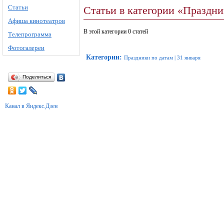
Статьи
Статьи в категории «Праздни
Афиша кинотеатров
В этой категории 0 статей
Телепрограмма
Фотогалереи
Категории
:
Праздники по датам
|
31 января
Поделиться
Канал в Яндекс.Дзен