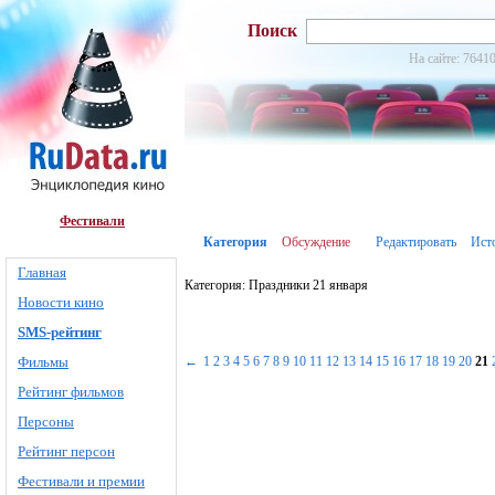
Поиск
На сайте: 76410
Фестивали
Категория
Обсуждение
Редактировать
Ист
Главная
Категория: Праздники 21 января
Новости кино
SMS-рейтинг
Фильмы
←
1
2
3
4
5
6
7
8
9
10
11
12
13
14
15
16
17
18
19
20
21
Рейтинг фильмов
Персоны
Рейтинг персон
Фестивали и премии