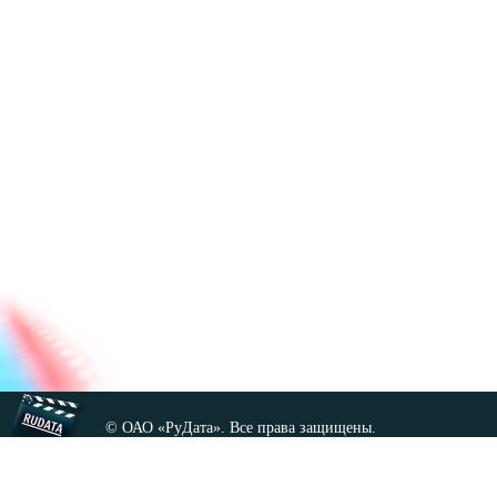
© ОАО «РуДата». Все права защищены.
Копирование любых материалов сайта, кроме GNU FDL,
допускается только с разрешения администрации.