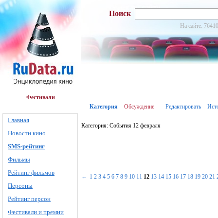
Поиск
На сайте: 76410
Фестивали
Категория
Обсуждение
Редактировать
Ист
Главная
Категория: События 12 февраля
Новости кино
SMS-рейтинг
Фильмы
Рейтинг фильмов
←
1
2
3
4
5
6
7
8
9
10
11
12
13
14
15
16
17
18
19
20
21
Персоны
Рейтинг персон
Фестивали и премии