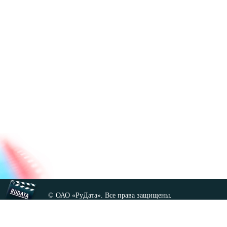
© ОАО «РуДата». Все права защищены.
Копирование любых материалов сайта, кроме GNU FDL,
допускается только с разрешения администрации.