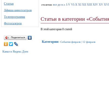
Статьи
все
до н.э.
I-V
VI-X
XI
XII
XIII
XIV
XV
XV
столетия:
Афиша кинотеатров
Телепрограмма
Статьи в категории «События
Фотогалереи
В этой категории 0 статей
Поделиться
Категории
:
События февраля
|
12 февраля
Канал в Яндекс.Дзен