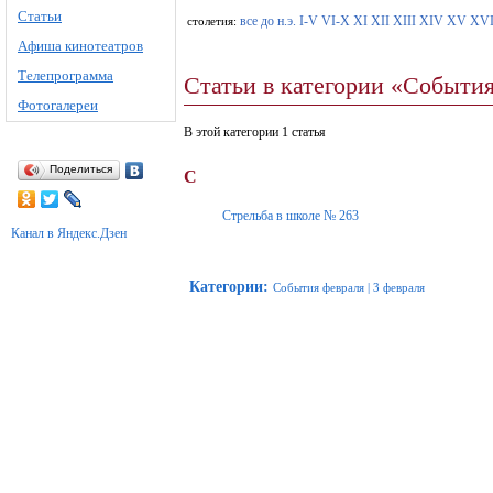
Статьи
все
до н.э.
I-V
VI-X
XI
XII
XIII
XIV
XV
XV
столетия:
Афиша кинотеатров
Телепрограмма
Статьи в категории «События
Фотогалереи
В этой категории 1 статья
Поделиться
С
Стрельба в школе № 263
Канал в Яндекс.Дзен
Категории
:
События февраля
|
3 февраля