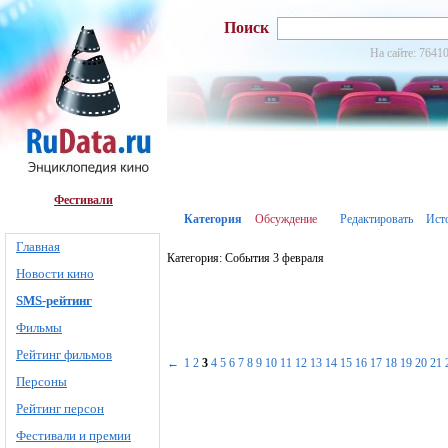
Поиск
На сайте: 76410
Фестивали
Категория
Обсуждение
Редактировать
Ист
Главная
Категория: События 3 февраля
Новости кино
SMS-рейтинг
Фильмы
Рейтинг фильмов
←
1
2
3
4
5
6
7
8
9
10
11
12
13
14
15
16
17
18
19
20
21
Персоны
Рейтинг персон
Фестивали и премии