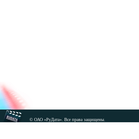
© ОАО «РуДата». Все права защищены.
Копирование любых материалов сайта, кроме GNU FDL,
допускается только с разрешения администрации.