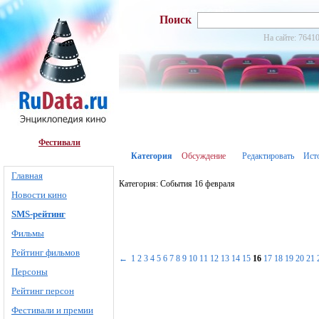
Поиск
На сайте: 76410
Фестивали
Категория
Обсуждение
Редактировать
Ист
Главная
Категория: События 16 февраля
Новости кино
SMS-рейтинг
Фильмы
Рейтинг фильмов
←
1
2
3
4
5
6
7
8
9
10
11
12
13
14
15
16
17
18
19
20
21
Персоны
Рейтинг персон
Фестивали и премии