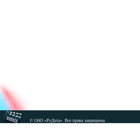
© ОАО «РуДата». Все права защищены.
Копирование любых материалов сайта, кроме GNU FDL,
допускается только с разрешения администрации.