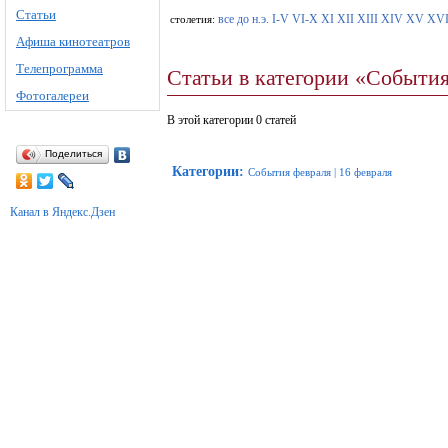
Статьи
все
до н.э.
I-V
VI-X
XI
XII
XIII
XIV
XV
XV
столетия:
Афиша кинотеатров
Телепрограмма
Статьи в категории «События
Фотогалереи
В этой категории 0 статей
Поделиться
Категории
:
События февраля
|
16 февраля
Канал в Яндекс.Дзен