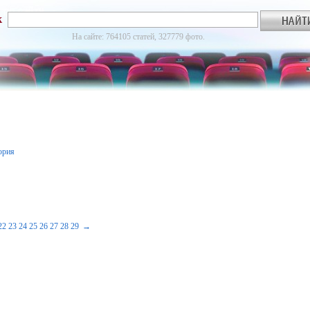
к
На сайте: 764105 статей, 327779 фото.
ория
22
23
24
25
26
27
28
29
→