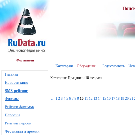
Поис
Фестивали
Категория
Обсуждение
Редактировать
Ист
Главная
Категория: Праздники 10 февраля
Новости кино
SMS-рейтинг
Фильмы
←
1
2
3
4
5
6
7
8
9
10
11
12
13
14
15
16
17
18
19
20
21
Рейтинг фильмов
Персоны
Рейтинг персон
Фестивали и премии