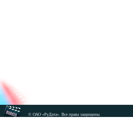
© ОАО «РуДата». Все права защищены.
Копирование любых материалов сайта, кроме GNU FDL,
допускается только с разрешения администрации.