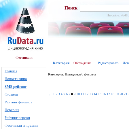
Поиск
На сайте: 76410
Фестивали
Категория
Обсуждение
Редактировать
Ист
Главная
Категория: Праздники 8 февраля
Новости кино
SMS-рейтинг
Фильмы
←
1
2
3
4
5
6
7
8
9
10
11
12
13
14
15
16
17
18
19
20
21
Рейтинг фильмов
Персоны
Рейтинг персон
Фестивали и премии